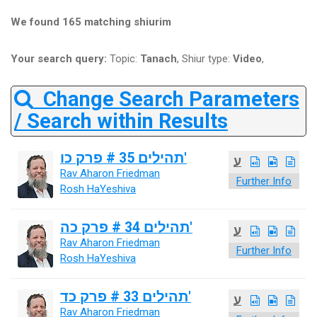
We found 165 matching shiurim
Your search query:
Topic:
Tanach
, Shiur type:
Video
,
Change Search Parameters
/ Search within Results
תהילים 35 # פרק כו'
ע
Rav Aharon Friedman
Further Info
Rosh HaYeshiva
תהילים 34 # פרק כה'
ע
Rav Aharon Friedman
Further Info
Rosh HaYeshiva
תהילים 33 # פרק כד'
ע
Rav Aharon Friedman