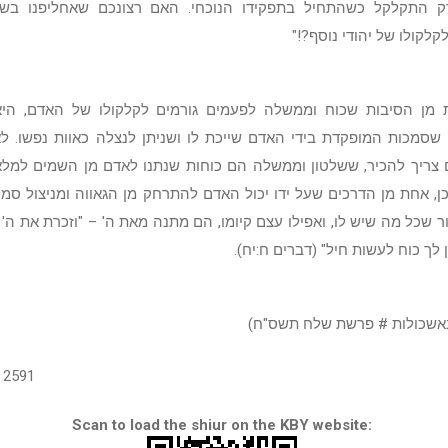
רק התקלקל כשהתחיל בתפקידו הנוכחי. האם רצונכם שאחליפנו בש
קלקולו של יהודי נוסף?!"
 מן הסיבות שכוח וממשלה לפעמים גורמים לקלקולו של האדם, הי
שסמכות המופקדת בידי האדם שייכת לו ושניתן לנצלה כאוות נפשו. ל
 צריך להכיר, ששלטון וממשלה הם כוחות שנתנו לאדם מן השמים למלא
בכן, אחת מן הדרכים שעל ידו יכול האדם להתרחק מן הגאווה ומניצול סמ
ר שכל מה שיש לו, ואפילו עצם קיומו, הם מתנה מאת ה' – "וזכרת את ה' א
 לך כוח לעשות חיל" (דברים ח:יח).
אשכולות # פרשת שלח תשס"ח)
2591
Scan to load the shiur on the KBY website: