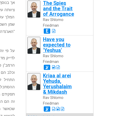
The Spies
אך בנוסף 
and the Trait
ציוותה ע
of Arrogance
המלך עלו
Rav Shlomo
שמן השמי
Friedman
E
"האג'נדה"
Have you
expected to
'Yeshua'
על פי זה
Rav Shlomo
לדייק מד
Friedman
הרמב"ן כ
ע
וכלב הם 
Kriaa al arei
התחיל ל
Yehuda,
Yerushalaim
ההסתכלות
& Mikdash
תפקידם ה
Rav Shlomo
זה הם הח
Friedman
ע
שכאשר רש