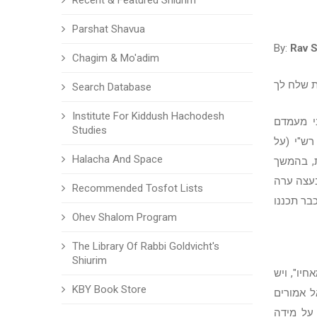
Recent & Featured Shiurim
Parshat Shavua
By:
Rav 
Chagim & Mo'adim
 שלח לך
Search Database
Institute For Kiddush Hachodesh
י מעמדם
Studies
רש"י (על
Halacha And Space
ת, בהמשך
 בעצה ערה
Recommended Tosfot Lists
בר תכננו
Ohev Shalom Program
The Library Of Rabbi Goldvicht's
Shiurim
חיו", ויש
KBY Book Store
ל אמורים
על מידה