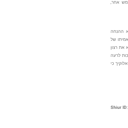
מש אחר,
א ההנחה
אמיתו של
 את רצון
כות לרעה
לוקיך כי
Shiur ID: