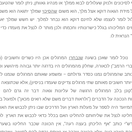
לסיכונים ולנזק שעלולים לבוא ממלך או מנהיג גאוותן, ניתן לומר שהטע
ל מידת הגאוה דוקא אצל מלך, הוא משום
שהסיכוי
שמלך יתגאה הוא משמע
ל לומר לעצמו שלא לחינם דוקא הוא נבחר למלוך. יש חשש שמלך יאמ
ם המליכוהו בגלל כישרונותיו וחכמתו ולכן מותר לו לנצל את מעמדו כדי
 הנראית לו.
 נוכל לומר שאכן בשעה
שנבחרו
המרגלים אכן היו כשרים וחשובים (ני
ברי הרמב"ן לכאורה, שחלק מהמרגלים היו בדרגה יותר גבוהה מיהושע וכ
ותב שהמרגלים נמנו כסדר גדולתם – ומשמע שאותם המרגלים שנמנו לפ
יותר חשובים מאותם שתי מרגלים צדיקים שעמדו בניסיון), אלא שכתוצאה
קונן בלב המרגלים הרגשה של עליונות וגאוה. דבר זה גרם להם 
 הנכונה על הדברים ("ולראות דברים משם שלא רואים מכאן") ולמעול ב
מיועד היה לספר על מעלות הארץ ועל הדרכים שבו ניתן לכבוש את האר
ליטו לנצל את שליחותם להחליט האם בכלל כדאי לכבוש את הארץ. לפי 
"י כותב "אף הליכתן בעצה רעה", אין הכוונה שכבר החליטו בשעת