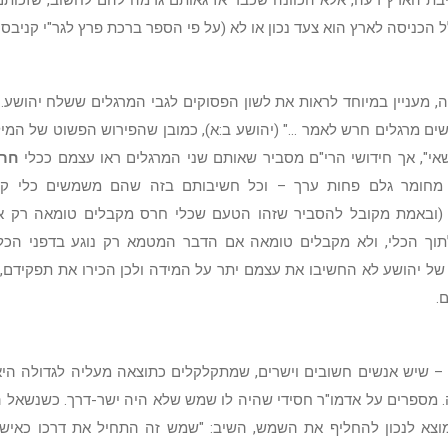
יבת הארץ רעה, אלא הכוונה שכבר אז גאותם גרמה להם לחשוב, שזכות
הכניסה לארץ הוא צעד נכון או לא (על פי הספר ברכת פרץ לגר"י קניבסקי
, מעניין במיוחד לראות את לשון הפסוקים לגבי המרגלים ששלח יהושע.
שים מרגלים חרש לאמר ..." (יהושע ב:א), כמובן שהפירוש הפשוט של המי
אי", אך חידושי הרי"ם מסביר שאותם שני המרגלים ראו עצמם ככלי
חר
 מחומר גלם פחות ערך – וכל חשיבותם בזה שהם משמשים כלי קי
(ובאמת מקובל להסביר שזהו הטעם שכלי חרס מקבלים טומאה רק א
וך הכלי, ולא מקבלים טומאה אם הדבר המטמא רק נוגע בדפני הכלי
של יהושע לא החשיבו את עצמם יתר על המידה ולכן הכירו את תפקידם, 
.
 – שיש אנשים חשובים וישרים, שמתקלקלים כתוצאה מעליה לגדולה היא,
. מספרים על אדמו"ר חסידי שהיה לו שמש שלא היה ישר-דרך. כשנשאל 
וצא לנכון להחליף את השמש, השיב: "שמש זה התחיל את דרכו כאיש 