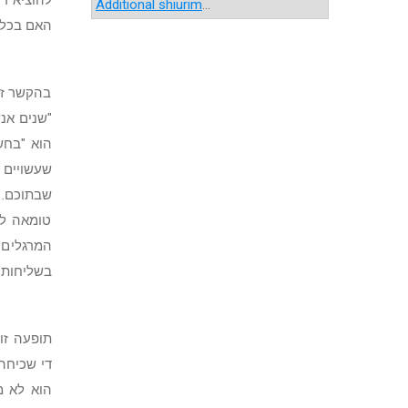
להוציא ד
Additional shiurim
...
האם בכלל 
בהקשר זה
"שנים אנ
הוא "בחש
שעשויים
שבתוכם. 
טומאה לת
המרגלים 
בשליחותם
תופעה זו
די שכיחה
הוא לא מ