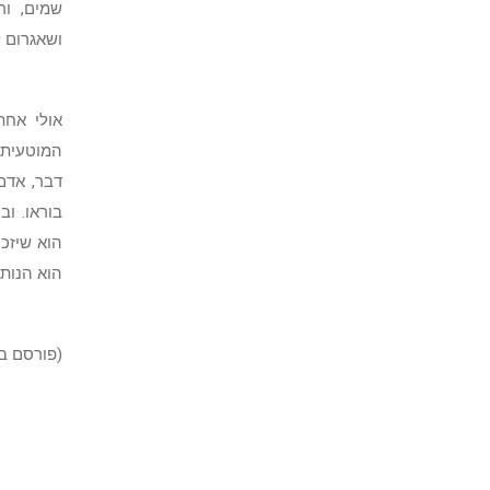
שמים, ו
ושאגרום ל
אולי אחת
המוטעית 
דבר, אדם
בוראו. ו
הוא שיזכו
הוא הנותן
(פורסם ב