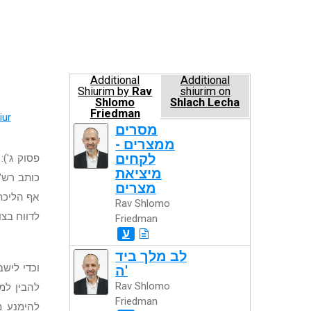
Additional
Additional
Shiurim by
Rav
shiurim on
Shlomo
Shlach Lecha
Friedman
iur
מסרים
ממצרים -
לקחים
פסוק ג')
מיציאת
כותב רש"י
מצרים
אף הליכת
Rav Shlomo
לדווח בצו
Friedman
ע
לב מלך ביד
וכדי לישב
ה'
Rav Shlomo
להבין למ
Friedman
להימנע מ