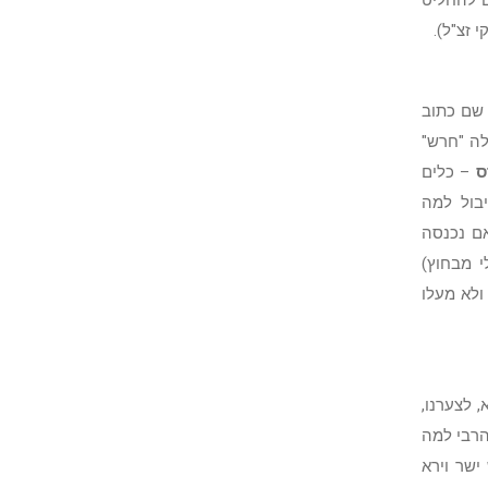
ם להחליט
 זצ"ל).
 שם כתוב
לה "חרש"
ס
– כלים
בול למה
ם נכנסה
 מבחוץ)
ולא מעלו
 לצערנו,
הרבי למה
ישר וירא