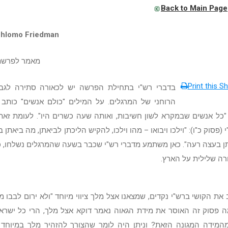
Back to Main Page
Shlomo Friedman
מאמר לפרשת
Print this Sh
בדברי רש"י בתחילת הפרשה יש לכאורה סתירה לגב
הרוחני של המרגלים. על המילים "כולם אנשים" כותב 
: "כל אנשים שבמקרא לשון חשיבות, ואותה שעה כשרים היו". לעומת זא
 (פסוק כ"ו): "וילכו ויבואו – מהו וילכו, להקיש הליכתן לביאתן, מה ביאתן
ן בעצה רעה". כאן משתמע מדברי רש"י שכבר בשעה שהמרגלים נשלחו, כ
רה שלילית על הארץ.
 את הקושי ברש"י נקדים, שמצאנו אצל מלך ציווי מיוחד "ולא ירום לבבו מא
ה פסוק זה האוסר את מידת הגאוה נאמר דוקא אצל מלך, הרי כל ישרא
המידה המגונה הזאת? וניתן היה לומר שהצורך להזהיר מלך במיוחד 