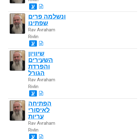
ע
ונשלמה פרים
שפתינו
Rav Avraham
Rivlin
ע
שיוויון
השעירים
והפרדת
הגורל
Rav Avraham
Rivlin
ע
הפתיחה
לאיסורי
עריות
Rav Avraham
Rivlin
ע