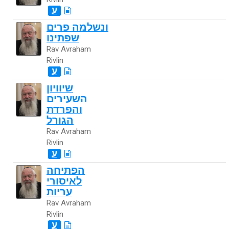
ע
ונשלמה פרים
שפתינו
Rav Avraham
Rivlin
ע
שיוויון
השעירים
והפרדת
הגורל
Rav Avraham
Rivlin
ע
הפתיחה
לאיסורי
עריות
Rav Avraham
Rivlin
ע