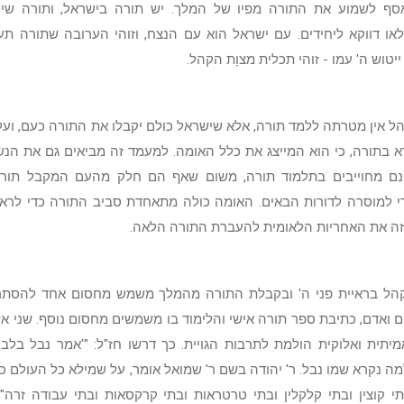
סף לשמוע את התורה מפיו של המלך. יש תורה בישראל, ותורה שיי
לאו דווקא ליחידים. עם ישראל הוא עם הנצח, וזוהי הערובה שתורה תע
 ייטוש ה' עמו - זוהי תכלית מצוַת הקהל.
הל אין מטרתה ללמד תורה, אלא שישראל כולם יקבלו את התורה כעם, ועל
א בתורה, כי הוא המייצג את כלל האומה. למעמד זה מביאים גם את הנש
נם מחוייבים בתלמוד תורה, משום שאף הם חלק מהעם המקבל תורה
י למוסרה לדורות הבאים. האומה כולה מתאחדת סביב התורה כדי לראות
זה את האחריות הלאומית להעברת התורה הלאה.
הל בראיית פני ה' ובקבלת התורה מהמלך משמש מחסום אחד להסתר
ם ואדם, כתיבת ספר תורה אישי והלימוד בו משמשים מחסום נוסף. שני אל
יתית ואלוקית הולמת לתרבות הגויית. כך דרשו חז"ל: "'אמר נבל בלבו'
ה נקרא שמו נבל. ר' יהודה בשם ר' שמואל אומר, על שמילא כל העולם כול
י קוצין ובתי קלקלין ובתי טרטראות ובתי קרקסאות ובתי עבודה זרה"