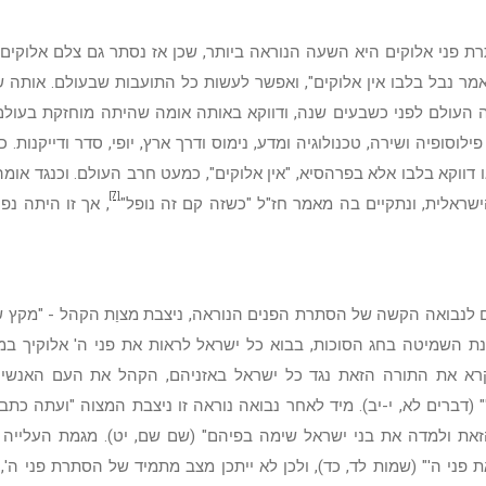
רת פני אלוקים היא השעה הנוראה ביותר, שכן אז נסתר גם צלם אלוקים 
אמר נבל בלבו אין אלוקים", ואפשר לעשות כל התועבות שבעולם. אותה
ה העולם לפני כשבעים שנה, ודווקא באותה אומה שהיתה מוחזקת בעולם
ילוסופיה ושירה, טכנולוגיה ומדע, נימוס ודרך ארץ, יופי, סדר ודייקנות.
 דווקא בלבו אלא בפרהסיא, "אין אלוקים", כמעט חרב העולם. וכנגד אומה 
[7]
שראלית, ונתקיים בה מאמר חז"ל "כשזה קם זה נופל"
, אך זו היתה נפ
 לנבואה הקשה של הסתרת הפנים הנוראה, ניצבת מצוַת הקהל - "מקץ 
ת השמיטה בחג הסוכות, בבוא כל ישראל לראות את פני ה' אלוקיך ב
רא את התורה הזאת נגד כל ישראל באזניהם, הקהל את העם האנשים
" (דברים לא, י-יב). מיד לאחר נבואה נוראה זו ניצבת המצוה "ועתה כתב
את ולמדה את בני ישראל שימה בפיהם" (שם שם, יט). מגמת העלייה 
את פני ה'" (שמות לד, כד), ולכן לא ייתכן מצב מתמיד של הסתרת פני ה',