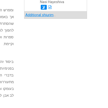
Nasi Hayeshiva
ע
ומפרש המ
Additional shiurim
...
אך באמת 
שהסתרת פ
להפוך לח
ספרות וש
וקיימת.
ביסוד זה
בפנימיות
בדברי הג
מתעוררות
בעומקו ו
לב אבן. ל