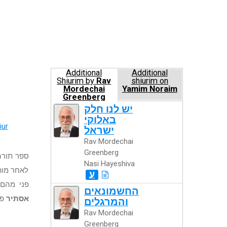
Additional
Additional
Shiurim by
Rav
shiurim on
Mordechai
Yamim Noraim
Greenberg
Nasi Hayeshiva
יש לנו חלק
באלוקי
iur
ישראל
Rav Mordechai
Greenberg
ספר תורה
Nasi Hayeshiva
לאחר מותו
ע
פני מהם.
החשמונאים
אסתיר
פנ
והמרגלים
Rav Mordechai
Greenberg