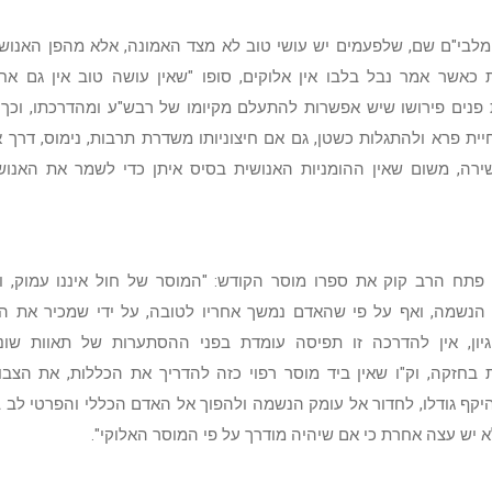
לבי"ם שם, שלפעמים יש עושי טוב לא מצד האמונה, אלא מהפן האנושי,
כאשר אמר נבל בלבו אין אלוקים, סופו "שאין עושה טוב אין גם אח
נים פירושו שיש אפשרות להתעלם מקיומו של רבש"ע ומהדרכתו, וכך 
יית פרא ולהתגלות כשטן, גם אם חיצוניותו משדרת תרבות, נימוס, דרך א
ירה, משום שאין ההומניות האנושית בסיס איתן כדי לשמר את האנוש
 פתח הרב קוק את ספרו מוסר הקודש: "המוסר של חול איננו עמוק, וא
 הנשמה, ואף על פי שהאדם נמשך אחריו לטובה, על ידי שמכיר את ה
יון, אין להדרכה זו תפיסה עומדת בפני ההסתערות של תאוות שונו
 בחזקה, וק"ו שאין ביד מוסר רפוי כזה להדריך את הכללות, את הצבו
היקף גודלו, לחדור אל עומק הנשמה ולהפוך אל האדם הכללי והפרטי לב
א יש עצה אחרת כי אם שיהיה מודרך על פי המוסר האלוקי".