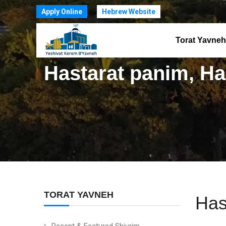
Apply Online
Hebrew Website
Torat Yavneh
Hastarat panim, Ha
TORAT YAVNEH
Has