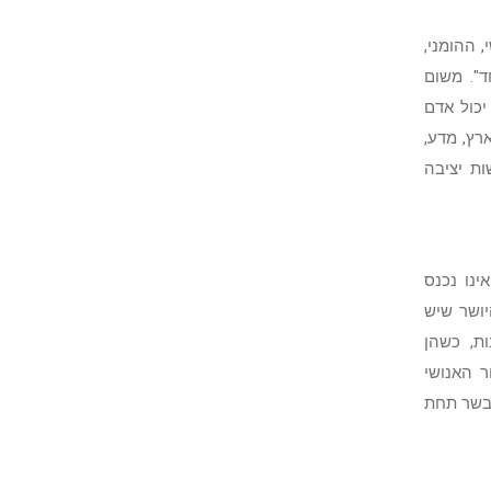
 ההומני,
ד". משום
יכול אדם
רץ, מדע,
ות יציבה
ינו נכנס
יושר שיש
ת, כשהן
ר האנושי
 בשר תחת