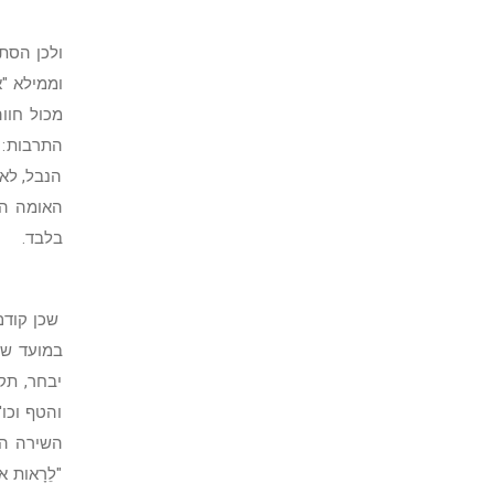
ולכן הסת
וממילא "
מכול חוו
התרבות: פ
הנבל, לאו
האומה הי
בלבד.
שכן קודם
במועד שנ
יבחר, תק
והטף וכו'
השירה הז
"לֵרָאות 