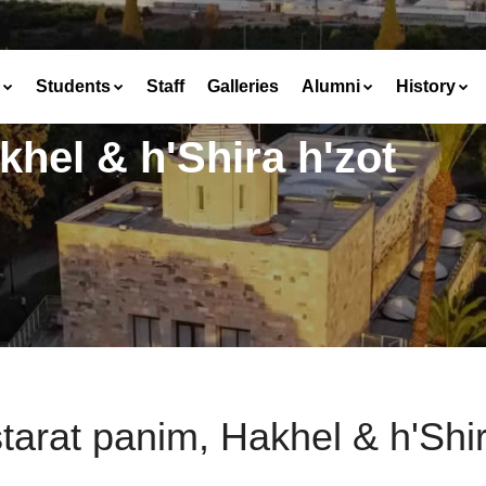
Students
Staff
Galleries
Alumni
History
khel & h'Shira h'zot
tarat panim, Hakhel & h'Shir