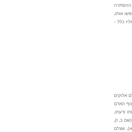
ה ההסתרה
שו אותו,
יו כלל -
ם אלוקים
צוף האדם
ו ודעתו,
ם ב, ז),
א), שצלם