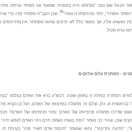
פר הבעל שם טוב: "ומרגלא היה בפומיה: שמאוד אני מפחד ונרתת, מז
[3]
הסתר אסתיר', יותר מההסתרה גופה"
, שכן הקב"ה מסתיר פניו כדי שיחפ
ת הגעגוע אליו, אך כאשר כלל לא יודעים שהוא מסתתר, אין מתייחסים אל
וא נורא מכול.
נים - הסתרת צלם אלוקים
פרש הסתרה כפולה זו באופן שונה. רבש"ע ברא את האדם בצלמו "בצל
" (בראשית א, כז), וצלם זה מתגלה בפרצופו של האדם, ועל כן נקרא פר
משום שדרכו מתגלה פנימיותו של האדם. ומהי פנימיותו של האדם? חכמת
ים שבו, שהרי כך נאמר "ויפח באפיו נשמת חיים ויהי האדם לנפש חיה" (ש
"י: "הדעה והדיבור", והוא שנאמר "חכמת אדם תאיר פניו" (קהלת ח, 