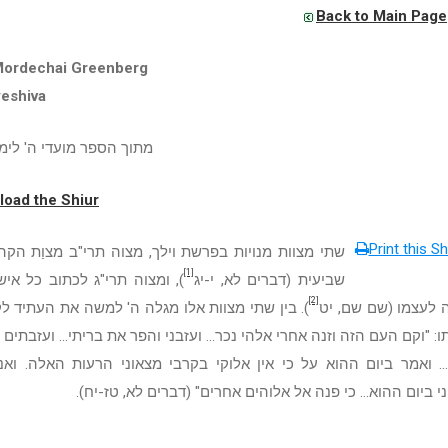
Back to Main Page
Mordechai Greenberg
yeshiva
מתוך הספר מועדי ה' לימי
oad the Shiur
Print this Sh
שתי מצוות מנויות בפרשת וילך, מצוה תרי"ב מצוַת הקה
[1]
שביעית (דברים לא, י-יג
), ומצוה תרי"ג לכתוב כל אי
[2]
 לעצמו (שם שם, יט
). בין שתי מצוות אלו מגלה ה' למשה את העתיד ל
: "וקם העם הזה וזנה אחרי אלהי נכר... ועזבני והפר את בריתי... ועזבתים
.. ואמר ביום ההוא על כי אין אלוקי בקרבי מצאוני הרעות האלה. ואנ
י ביום ההוא... כי פנה אל אלוהים אחרים" (דברים לא, טז-יח).