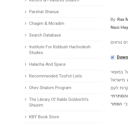
Recent & Featured Shiurim
Parshat Shavua
By:
Rav 
Chagim & Mo'adim
Nasi Ha
Search Database
ם נוראים
Institute For Kiddush Hachodesh
Studies
Downl
Halacha And Space
ל במוצאי
Recommended Tosfot Lists
ש מישראל
Ohev Shalom Program
קרות לעם
והסתרתי
The Library Of Rabbi Goldvicht's
כי
הסתר
Shiurim
KBY Book Store