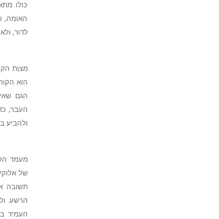
כולו מתא
האומה, ו
לדור, ולא
מצוַת הק
הוא הקור
הגם שאי
העבר, כד
ולהביע ב
מעמד הק
של אלוקי
תשובה אמ
הרשע. ולמ
העמיד בת