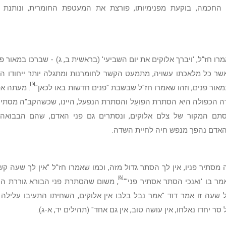
 החכמה, בוקעת מפנימיותו, פורצת את המעטפת החומרית, ונותנת גו
רו חז"ל, 'ויברך אלוקים את יום השביעי' (בראשית ב, ג) - שברכו במאור פ
ר כל מלאכתו עשויה, מתמעט הקשר לחומרנות ומתגלה יותר ייחודו הרו
[5]
מאור פנים, וזהו שאמרו חז"ל שבשבת "פנים חדשות באו לכאן"
. מעתה א
הכפולה היא הסתרת הפועֵל והסתרת הנפעל, היינו, שכשהקב"ה מסתיר 
סתם המקור של צלם אלוקים, ונסתרים גם פני האדם, שהם הבבואה
והאדם נהפך מנפש חיה לחיית השדה.
מסתיר פניו, אין לך הסתר גדול מזה, וכמו שאמרו חז"ל "אין לך שעה ק
[6]
ר בו 'ואנכי הסתר אסתיר פני'"
, משום שהסתרת פני הבורא גוררת ה
 שעה זו אמר דוד "אמר נבל בלבו אין אלוקים, השחיתו התעיבו עלילה 
 סר יחדו נאלחו, אין עושה טוב, אין גם אחד" (תהילים יד, א-ג).