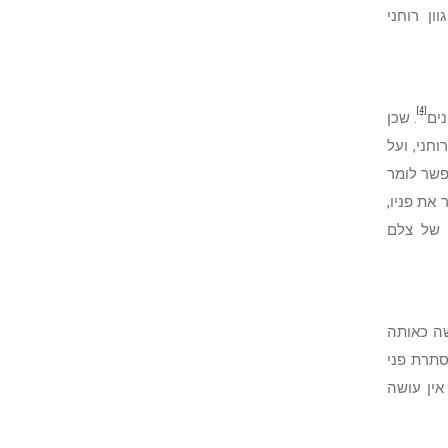
ון רוחני
[4]
נים
. שכן
חני, ועל
פשר לומר
את פניו,
 של צלם
שה כאותה
סתרת פני
אין עושה