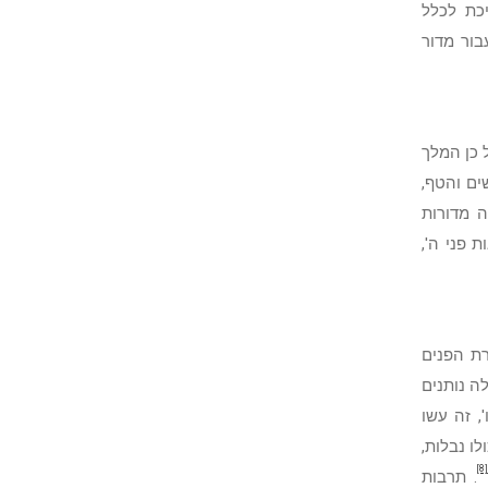
כת לכלל
בור מדור
 כן המלך
ים והטף,
 מדורות
 פני ה',
ת הפנים
ה נותנים
, זה עשו
ו נבלות,
[8]
. תרבות