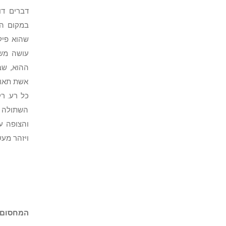
דברים דו
במקום הז
שהוא פילו
עושה משפ
ההוא, שב
אשת תאוות
כל רע. ר
השתולה ב
והצופה על
ויזהר מעש
המחסום 