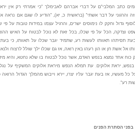
מים כתב המלבי"ם על דברי אברהם לאבימלך "כי אמרתי רק אין יראת
ה והרגוני על דבר אשתי" (בראשית כ, יא), "הודיע לו שגם אם נראה א
סוף גדול וחקק לו נימוסים ישרים, והרגיל עצמו במידות טובות על פי שכ
ט וצדקה, הכל על פי שכלו, בכל זאת לא נוכל לבטוח על האיש ההוא
עת תסיתהו תאוותו לעשות רע, שתמיד יגבר שכלו על תאוותו, כי בעת
ו אל אשת חן או הון רעהו באין רואה, אז גם שכלו ילך שולל לרצוח ולנאו
ק כוח אחד נמצא בנפש האדם, אשר נוכל לבטוח בו שלא נחטא, והיא מי
נפש, יראת אלוקים. עת תמלא הנפש מיראת אלוקים המשקיף על נגלהו
 כל מעשיו, אז בעת יגבר עליו יצרו, יירא וייבוש מהמלך הגדול הרואה כ
ות רע".
בפני הסתרת הפנים