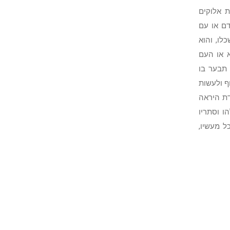
 אלוקים
דם או עם
לו, והוא
 או העם
 תבער בו
ף ולעשות
דת היראה
 וסתריו
ל מעשיו,