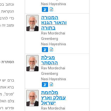
Nasi Hayeshiva
וכתוב בס
ע
הנקראת '
המנורה
כדי להרבו
והאור הגנוז
ומצב זה ה
בתורה
Rav Mordechai
Greenberg
Nasi Hayeshiva
ע
מגילת
הסתרת פ
ההסתר
Rav Mordechai
Greenberg
Nasi Hayeshiva
ברם יש ל
ע
ברא אותו
מלחמת
"פנים", 
עמלק וארץ
צלם האלוק
ישראל
ופירש רש
Rav Mordechai