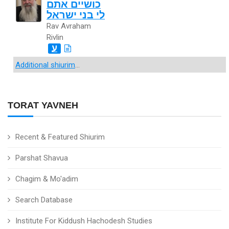
כושיים אתם
לי בני ישראל
Rav Avraham
Rivlin
ע
Additional shiurim
...
TORAT YAVNEH
Recent & Featured Shiurim
Parshat Shavua
Chagim & Mo'adim
Search Database
Institute For Kiddush Hachodesh Studies