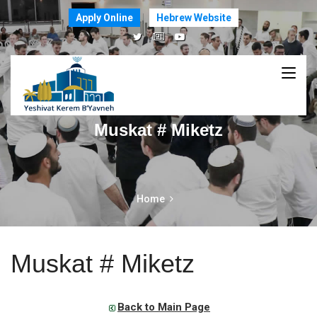
Apply Online
Hebrew Website
Muskat # Miketz
Home
Muskat # Miketz
Back to Main Page