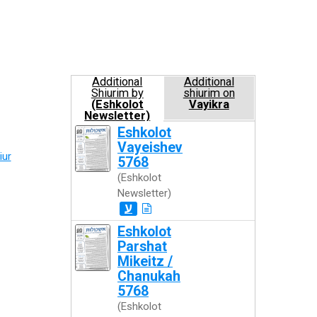
Additional
Additional
Shiurim by
shiurim on
(Eshkolot
Vayikra
Newsletter)
Eshkolot
Vayeishev
iur
5768
(Eshkolot
Newsletter)
ע
Eshkolot
Parshat
Mikeitz /
Chanukah
5768
(Eshkolot