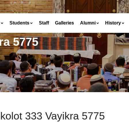
Students
Staff
Galleries
Alumni
History
ra 5775
kolot 333 Vayikra 5775