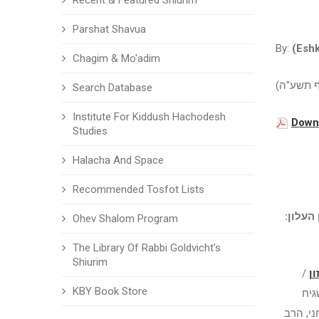
Recent & Featured Shiurim
Parshat Shavua
By:
(Eshk
Chagim & Mo'adim
רף תשע"ה
Search Database
Institute For Kiddush Hachodesh
Downl
Studies
Halacha And Space
Recommended Tosfot Lists
ן העלון
Ohev Shalom Program
The Library Of Rabbi Goldvicht's
Shiurim
/
ון
KBY Book Store
יח
ני, הרב