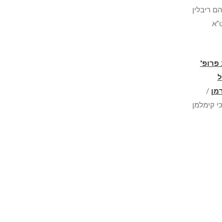
ם ריבלין
"א
 פרופ
ל
/
מן
י קימלמן