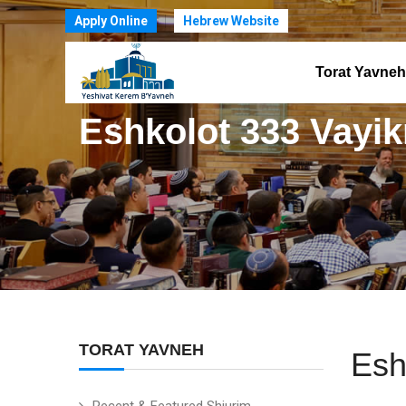
Apply Online
Hebrew Website
Torat Yavneh
Eshkolot 333 Vayik
TORAT YAVNEH
Esh