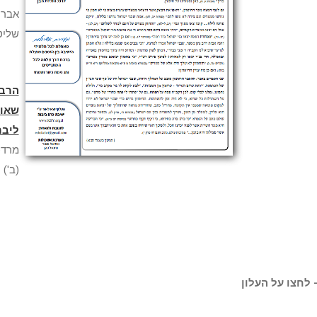
אברה
שליט
הרב'
שאו
ליבר
מרדכ
(ב')
 לחצו על העלון