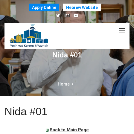
Apply Online
Hebrew Website
Nida #01
Home
Nida #01
Back to Main Page