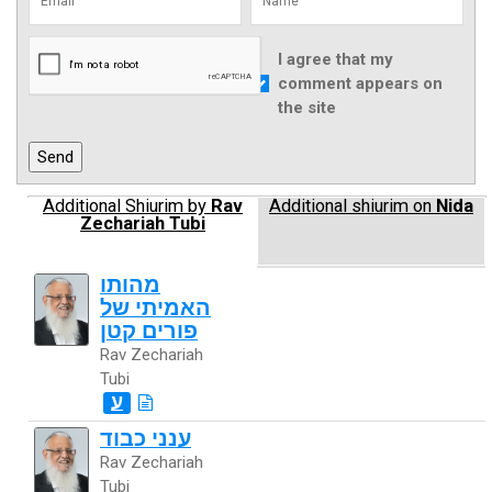
I agree that my
comment appears on
the site
Additional Shiurim by
Rav
Additional shiurim on
Nida
Zechariah Tubi
מהותו
האמיתי של
פורים קטן
Rav Zechariah
Tubi
ע
ענני כבוד
Rav Zechariah
Tubi