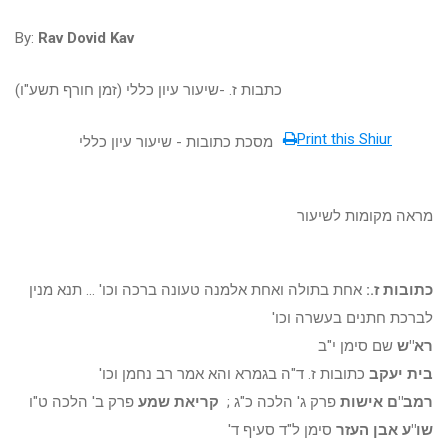
By:
Rav Dovid Kav
כתבות ז. -שיעור עיון כללי (זמן חורף תשע"ו)
Print this Shiur
מסכת כתובות - שיעור עיון כללי
מראה מקומות לשיעור
כתובות ז.:
אחת בתולה ואחת אלמנה טעונה ברכה וכו' ... תנא מנין
לברכת חתנים בעשרה וכו'
רא"ש
שם סימן י"ב
בית יעקב
כתובות ז. ד"ה בגמרא והא אמר רב נחמן וכו'
רמב"ם אישות
פרק ג' הלכה כ"ג ;
קריאת שמע
פרק ב' הלכה ט"ו
שו"ע אבן העזר
סימן ל"ד סעיף ד'