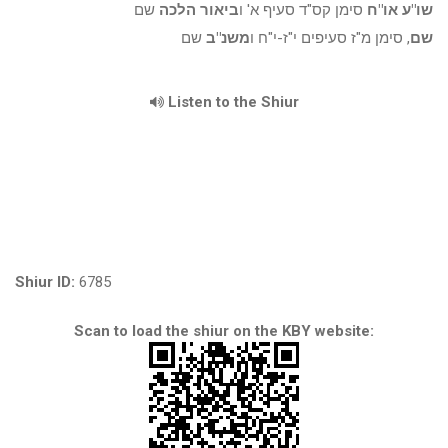
שו"ע או"ח
סימן קס"ד סעיף א' ו
ביאור הלכה
שם
שם
, סימן מ"ז סעיפים י"ז-י"ח ו
משנ"ב
שם
Listen to the Shiur
Shiur ID:
6785
Scan to load the shiur on the KBY website: