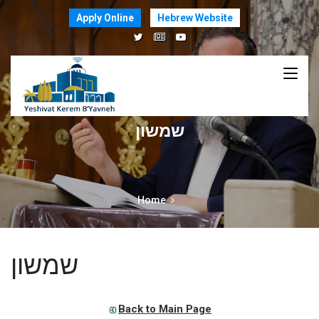
Apply Online
Hebrew Website
שמשון
Home
שמשון
Back to Main Page