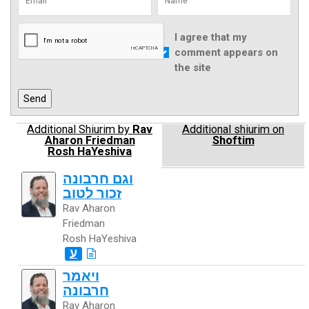
I agree that my
comment appears on
the site
Additional Shiurim by
Rav
Additional shiurim on
Aharon Friedman
Shoftim
Rosh HaYeshiva
וגם חרבונה
זכור לטוב
Rav Aharon
Friedman
Rosh HaYeshiva
ע
ויאמר
חרבונה
Rav Aharon