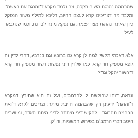
שהבהמה נהרגת משום תקלה, וזה נלמד מקרא ד"והרגת את האשה".
ומלבד מה דצריכים קרא לעצם החיוב, דליכא למילף משור הנסקל
כיון שאינה נהרגת מצד עצמה, גם נפקא מינה לבן נח, וכמו שנתבאר
לעיל.
אלא דאכתי תקשי: למה לן קרא גם ברובע וגם בנרבע, דהרי לדין זה
גופא מספיק חד קרא, כמו שלדין דיני נפשות דשור מספיק חד קרא
ד"השור יסקל וגו'"?
ונראה, דזהו שהוקשה לו להרמב"ם, ועל זה הוא שתירץ, דמקרא
ד"והרגת" ידעינן רק שהבהמה חייבת מיתה; וצריכים לקרא ד"ואת
הבהמה תהרוגו" - להקיש דיני מיתתה לדיני מיתת האדם, ומיושבים
היטב דברי הרמב"ם בפירוש המשניות, ודו"ק.