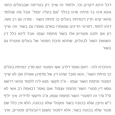
דכל היכא דקרינן וכו', ולימוד זה שייך רק בטריפה שבבעלים כהאי
גוונא אינו בר מיתה ואינו בכלל "וגם בעליו יומת". אבל מה שנלמד
מהאי קרא הדין דכמיתת בעלים כך מיתת השור - מודה גם רב אשי,
דזהו לימוד, דפרטי הדינים שנאמרו באדם נאמרו גם בשור. וזה שייך
רק אם יתכנו פטורים אלו בשור מחמת עצמו. אבל ליכא כלל דין
השוואת השור לבעלים, שתהא סיבת הפטור של בעלים פוטרת גם
בשור.
וההכרח לזה - דאם נאמר דלרב אשי הפטור הוא מדין 'כמיתת בעלים
כך מיתת השור', והוא סובר שזהו דין של מדמינן ואפילו אם לא שייך
הפטור מחמת השור עצמו - א"כ תקשי: מנא ליה ללמוד מהאי דרשא
גופא דין פטורי השור מחמת עצמו? ואם נאמר דבאמת רב אשי לא
ס"ל גדר זה דפטורי השור מחמת עצמו, א"כ תיקשי לדידיה: איך יליף
ר"ש נזיקין שלא בכוונה בשור מקטלי שלא בכוונה, הלא אין כלל שם
פטור שלא בכוונה בשור, אלא דפטור משום דהבעלים פטורים, ואיך