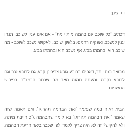
ותרצינן:
דכתיב "כל שוכב עם בהמה מות יומת" - אם אינו ענין לשוכב, תנהו
ענין לנשכב. ואפקיה רחמנא בלשון 'שוכב', לאקושי נשכב לשוכב - מה
שוכב הוא ובהמתו בכ"ג, אף נשכב הוא ובהמתו בכ"ג.
מבואר בזה יותר, דאפילו ברובע גופא צריכינן קרא, גם לרובע זכר וגם
לרובע נקבה. ומעתה תמוה מאד מה שכתב הרמב"ם בפירוש
המשניות:
הביא ראיה במה שנאמר "ואת הבהמה תהרוגו". ואם תאמר, שזה
שאמר "ואת הבהמה תהרוגו" בא לומר שהבהמה ג"כ חייבת מיתה,
ולא להקיש? זה לא היה צריך ללמד, לפי שכבר ביאר הריגת הבהמה,