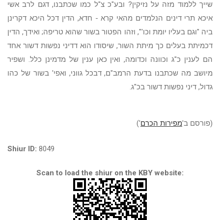
שייך ללמוד מזה על נזיקין? ובע"כ צ"ל כמו שכתבנו, דגם לרב אשי
איכא תרי דינים הנלמדים מהאי קרא - חדא, הדין דכל היכא דקרינן
ביה "וגם בעליו יומת וכו'", וזהו הפטור בשור שהוא טריפה; ואידך, הדין
דכמיתת בעלים כך מיתת השור, שיסודו הוא דדיני נפשות דשור אחד
הם לענין כ"ג וכוונה וכדומה, ואין כאן ענין של מדמינן כלל. ושפיר
מיושב מה שכתבנו בדעת הרמב"ם, דבכל גווני, ואפי' בשור של כהו
גדול, דיני נפשות דשור בכ"ג.
(פורסם ב'
מפירות הכרם
')
Shiur ID:
8049
Scan to load the shiur on the KBY website: