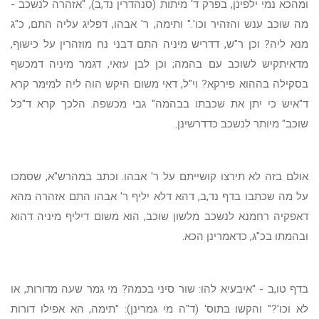
ומהכא נמי ילפינן, בפרק ד' מיתות (סנהדרין נד,ב), "אזהרה לנשכב -
מה שוכב ענש והזהיר וכו'." ותימה, ר' אבהו, דפליג עליה התם, כ"ג
מנא ליה? וכן ר"ש, דדריש מיניה התם דבני נח מוזהרין על כישוף,
מדאיתקיש לשוכב עם בהמה; וכן לבן עזאי, דגמר מיניה דמכשף
בסקילה בההוא פירקא? וי"ל, דאי משום היקש הוה ליה למימר קרא
ד"איש כי יתן את שכבתו בבהמה" גבי מכשפה. הלכך קרא ד"כל
שוכב" מיותר לנשכב כדדרשינן.
אולם בזה לא תירצו קושייתם על ר' אבהו. וכתב במהרש"א, שסמכו
על מה שכתבו בדף נד,ב, דהא דלא יליף ר' אבהו התם אזהרה מהא
דאפקיה רחמנא לנשכב מלשון שוכב, הוא משום דיליף מיניה דהוא
ובהמתו בכ"ג, כדאמרינן הכא.
בדף טו,ב - "איבעיא להו: שור סיני בכמה? מי גמר שעה מדורות, או
לא וכו'?" והקשו בתוס' (ד"ה מי גמרינן): "תימה, הא אפילו דורות