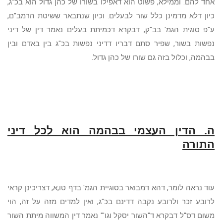
אחד להם. וממילא, פשוט הוא דאפילו בשורו של כהן גדול הוא בכ"ג,
כיון דלא מדמינן כלל שור לבעלים. וכיון שנתבאר ששיטת הרמב"ם,
ע"פ סוגית הגמ' בב"ק, דבקרא דכמיתת בעלים נאמר דין של דיני
נפשות בשור, שפיר סתם דבריו דדיני נפשות בכ"ג בין באדם ובין
בבהמה, וכלול בזה גם שורו של כהן גדול.
ה. הדין העצמי בבהמה הוא לכל דיני
התורה
עוד נראה לומר, דהא דמבואר בסוגיית הגמ' בדף טו,א, דצריכינן קראי
לרובע זכר ולרובע נקבה דדינם בכ"ג, ואין למדים מזה על זה, הוי
משום דס"ל דבקרא ד"השור יסקל וגו'" נאמר דין המשווה מיתת השור