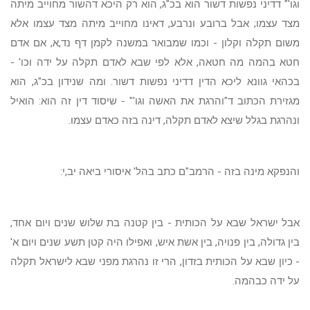
וגו'" דדיני נפשות דשור הוא בכ"ג, הוא רק היכא דהשור מחוייב מיתה
מצד עצמו; אבל ברובע ונרבע, דאינו מחוייב מיתה מצד עצמו אלא
משום תקלה וקלון - וכמו שמבואר במשנה לקמן דף נד,א, אם אדם
חטא בהמה מה חטאה, אלא לפי שבא לאדם תקלה על ידה וכו'
-
בכהאי גוונא ליכא הדין דדיני נפשות דשור. ומה שנידון בכ"ג, הוא
מגזירת הכתוב ד"והרגת את האשה וגו'" - שיסוד דין זה הוא: הואיל
ונהרגת בגלל שיצא לאדם תקלה, דינה בזה כאדם עצמו.
והנפקא מינה בזה - הרמב"ם כתב בהל' איסורי ביאה יב,י:
אבל ישראל שבא על הכותית - בין קטנה בת שלוש שנים ויום אחד,
בין גדולה, בין פנויה, בין אשת איש, ואפילו היה קטן תשע שנים ויום א'
- כיון שבא על הכותית בזדון, הרי זו נהרגת מפני שבא לישראל תקלה
על ידה כבהמה.