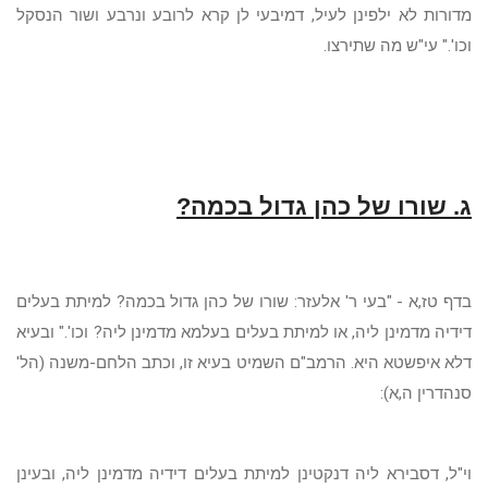
מדורות לא ילפינן לעיל, דמיבעי לן קרא לרובע ונרבע ושור הנסקל
וכו'." עי"ש מה שתירצו.
ג. שורו של כהן גדול בכמה?
בדף טז,א
-
"בעי ר' אלעזר: שורו של כהן גדול בכמה? למיתת בעלים
דידיה מדמינן ליה, או למיתת בעלים בעלמא מדמינן ליה? וכו'." ובעיא
דלא איפשטא היא. הרמב"ם השמיט בעיא זו, וכתב הלחם-משנה (הל'
סנהדרין ה,א):
וי"ל, דסבירא ליה דנקטינן למיתת בעלים דידיה מדמינן ליה, ובעינן