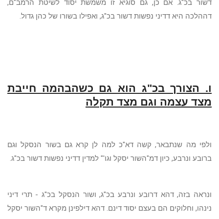
דשור בכ"ג. אם כן, גם סוגיא זו משמשת יסוד לשיטת הרמב"ם,
דההלכה היא דדיני נפשות דשור בכ"ג, ואפילו בשורו של כהן גדול.
ו. הצורך בכ"ג הוא גם כשהבהמה חייבת
מצד עצמה וגם מצד תקלה
ולפי מה שנתבאר, קשה דא"כ למה לן קרא גם בשור הנסקל וגם
ברובע ונרבע, כיון דמ"השור יסקל וגו'" למדין דדיני נפשות דשור בכ"ג.
ונראה בזה, דהא דרובע ונרבע בכ"ג, ושור הנסקל בכ"ג - תרי דיני
נינהו, וחלוקים הם בעצם יסוד דינם. דהא דילפינן מקרא ד"השור יסקל