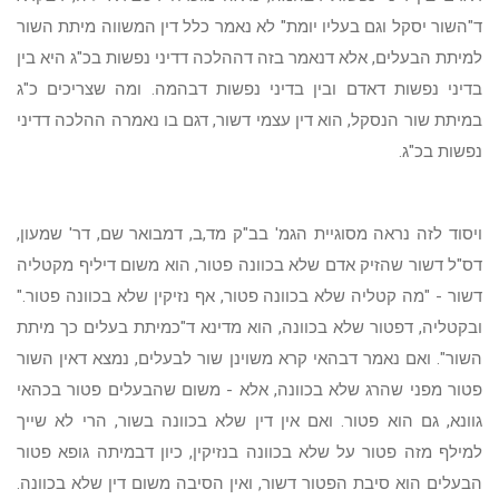
ד"השור יסקל וגם בעליו יומת" לא נאמר כלל דין המשווה מיתת השור
למיתת הבעלים, אלא דנאמר בזה דההלכה דדיני נפשות בכ"ג היא בין
בדיני נפשות דאדם ובין בדיני נפשות דבהמה. ומה שצריכים כ"ג
במיתת שור הנסקל, הוא דין עצמי דשור, דגם בו נאמרה ההלכה דדיני
נפשות בכ"ג.
ויסוד לזה נראה מסוגיית הגמ' בב"ק מד,ב, דמבואר שם, דר' שמעון,
דס"ל דשור שהזיק אדם שלא בכוונה פטור, הוא משום דיליף מקטליה
דשור
-
"מה קטליה שלא בכוונה פטור, אף נזיקין שלא בכוונה פטור."
ובקטליה, דפטור שלא בכוונה, הוא מדינא ד"כמיתת בעלים כך מיתת
השור". ואם נאמר דבהאי קרא משוינן שור לבעלים, נמצא דאין השור
פטור מפני שהרג שלא בכוונה, אלא - משום שהבעלים פטור בכהאי
גוונא, גם הוא פטור. ואם אין דין שלא בכוונה בשור, הרי לא שייך
למילף מזה פטור על שלא בכוונה בנזיקין, כיון דבמיתה גופא פטור
הבעלים הוא סיבת הפטור דשור, ואין הסיבה משום דין שלא בכוונה.