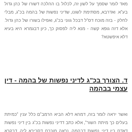
מאד לומר שסמך על לשון זה, לכלול בו ההלכה דשורו של כהן גדול
בע"א. ואדרבא, מסתימת לשונו, שדיני נפשות של בהמה בכ"ג, מבלי
לחלק - בזה מוכח דס"ל דבכל גווני בכ"ג, ואפילו בשורו של כהן גדול.
אלא דזה גופא קשה
-
מנא ליה לפסוק כך, כיון דבגמרא היא בעיא
דלא איפשטא?
ד. הצורך בכ"ג לדיני נפשות של בהמה - דין
עצמי בבהמה
ואשר יראה לומר בזה, דמהא דלא הביא הרמב"ם כלל ענין "כמיתת
בעלים כך מיתת השור", אלא כתב דדיני נפשות בכ"ג בין דיני נפשות
דאדם בין דיני נפשות דבהמה, נראה מוכרח דסבירא ליה, דבקרא