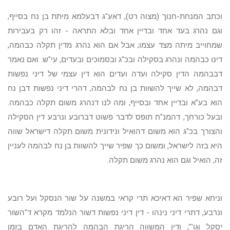
וכתב המנחת-חנוך (מצוה רט), דאע"ג דבעלמא מיתת בן נח בסייף,
וגם נהרג בעד אחד ובדיין אחד ובלא התראה - זהו רק בעבירות
שמחוייב מיתה מצד עצמו; אבל אם הוא נהרג מדין תקלה כבהמה,
דינו כבהמה ונהרג בסקילה ובכ"ג ובסמוכים ובעדים, עי"ש. ואם נאמר
דבבהמה הדין סקילה ועדה ועדים הוא דין עצמי של דיני נפשות
דבהמה, לא שייך להשוות בן נח לבהמה, דהרי דיני נפשות דבן נח
הוא בע"א ובדיין אחד ובסייף, ומה לנו דנהרג משום תקלה כבהמה.
ובעל כורחך, דהמנ"ח תופס לדבר פשוט דברובע ונרבע דין הסקילה
והצורך בכ"ג הוא משום דהואיל ונידונית משום תקלה דישראל שווה
היא בזה לישראל, ומשום כך שפיר שייך להשוות בן נח לבהמה לעניין
זה, הואיל וגם הוא נהרג משום תקלה.
וניחא שפיר הא דאיכא תרי קראי במשנה על שור הנסקל ועל רובע
ונרבע, דתרי דיני נינהו - דין דיני נפשות דשור הנלמד מקרא ד"השור
יסקל וגו'"; ודין המשווה הריגת הבהמה להריגת האדם בזמן