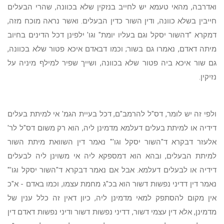
ואדרבה, מהאי טעמא יש לחייב בנזקין שלא בכוונה, שהרי הבעלים
חייבין בשלא כוונה, ודין השור כדין הבעלים. ואשר נראה מוכח מזה,
דמקרא "דהשור יסקל וגם בעליו יומת" וגו' ילפינן דכל הדינים בחיוב
מיתה דאדם, נאמרו גם בשור; וכמו דבאדם איכא פטור שלא בכוונה,
גם שור איכא ביה פטור שלא בכוונה, ושייך שפיר למילף מיניה על
נזיקין.
ולפי זה יש לומר, דס"ל להרמב"ם, דכל בעיית הגמ' אי למיתת בעלים
דידיה או למיתת בעלים דעלמא מדמינן ליה, הוא רק משום דס"ל לר'
אלעזר דבקרא ד"השור יסקל וגו'" נאמר דין השוואת מיתת השור
למיתת הבעלים, ובהא הוא דמספקא ליה אי משוינן ליה לבעלים
דידיה או לבעלים דעלמא. אבל אם נאמר דבקרא ד"השור יסקל וגו'"
נאמר דין דדיני נפשות דשור הוא בכ"ג מחמת עצמו, וכמו באדם - א"כ
אין מקום להסתפק למאי מדמינן ליה, כיון דאין זה כלל ענין של
מדמינן, אלא דין עצמי דשור, דדיני נפשות דשור ודיני נפשות דאדם דין