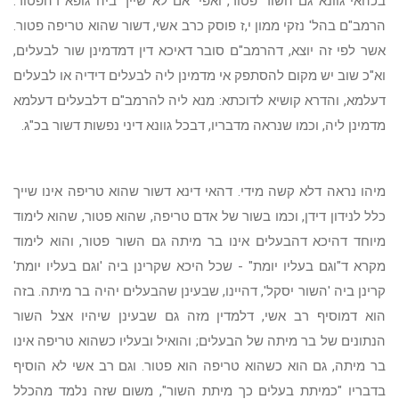
בכהאי גוונא גם השור פטור, ואפי' אם לא שייך ביה גופא דהפטור.
הרמב"ם בהל' נזקי ממון י,ז פוסק כרב אשי, דשור שהוא טריפה פטור.
אשר לפי זה יוצא, דהרמב"ם סובר דאיכא דין דמדמינן שור לבעלים,
וא"כ שוב יש מקום להסתפק אי מדמינן ליה לבעלים דידיה או לבעלים
דעלמא, והדרא קושיא לדוכתא: מנא ליה להרמב"ם דלבעלים דעלמא
מדמינן ליה, וכמו שנראה מדבריו, דבכל גוונא דיני נפשות דשור בכ"ג.
מיהו נראה דלא קשה מידי. דהאי דינא דשור שהוא טריפה אינו שייך
כלל לנידון דידן, וכמו בשור של אדם טריפה, שהוא פטור, שהוא לימוד
מיוחד דהיכא דהבעלים אינו בר מיתה גם השור פטור, והוא לימוד
מקרא ד"וגם בעליו יומת" - שכל היכא שקרינן ביה 'וגם בעליו יומת'
קרינן ביה 'השור יסקל', דהיינו, שבעינן שהבעלים יהיה בר מיתה. בזה
הוא דמוסיף רב אשי, דלמדין מזה גם שבעינן שיהיו אצל השור
הנתונים של בר מיתה של הבעלים; והואיל ובעליו כשהוא טריפה אינו
בר מיתה, גם הוא כשהוא טריפה הוא פטור. וגם רב אשי לא הוסיף
בדבריו "כמיתת בעלים כך מיתת השור", משום שזה נלמד מהכלל