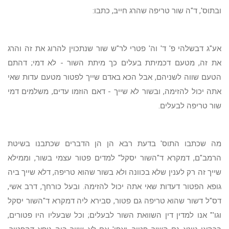
ובתוס', ד"ה שור טריפה שהרג חייב, כתבו:
אע"ג דבשלהי פ' ד' וה' פטרי לר"ש שור שנתכוין להרוג את זה והרג
את זה, מטעם דכמיתת בעלים כך מיתת השור - לא דמי; דהתם
הטעם שווה לשניהם, אבל הכא באדם שייך לפטור מטעם עדות שאי
אתה יכול להזימה, ובשור לא שייך - דאם הוזמו עדים, משלמים דמי
שור טריפה לבעלים.
מה שכתבו התוס' בדעת רבא הן הן הדברים שכתבנו בשיטת
הרמב"ם, דמקרא ד"השור יסקל" למדים פטור עצמי בשור, וממילא
שייך זה רק לענין שלא בכוונה ולא בשור שהוא טריפה, דלא שייך ביה
גופא הפטור דעדות שאי אתה יכול להזימה. ובעל כורחך, דרב אשי,
דס"ל דשור שהוא טריפה גם פטור, סבירא ליה דמקרא ד"השור יסקל
וגו'" אנו למדין דין השוואת השור לבעלים; וכל שבעליו היו פטורים,