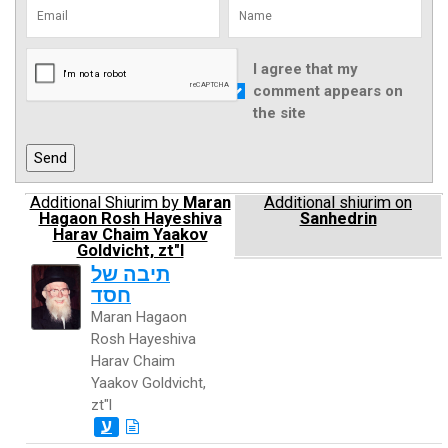
I agree that my
comment appears on
the site
Additional Shiurim by
Maran
Additional shiurim on
Hagaon Rosh Hayeshiva
Sanhedrin
Harav Chaim Yaakov
Goldvicht, zt"l
תיבה של
חסד
Maran Hagaon
Rosh Hayeshiva
Harav Chaim
Yaakov Goldvicht,
zt"l
ע