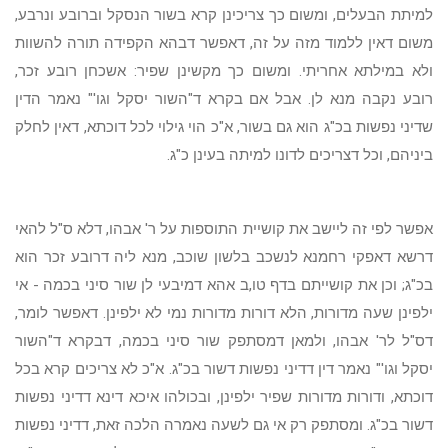
למיתת הבעלים, ומשום כך צריכינן קרא בשור הנסקל וברובע ונרבע,
משום דאין ללמוד מזה על זה, דאפשר דבהא הקפידה תורה להשוות
ולא במילתא אחריתי. ומשום כך מקשינן שפיר: אשכחן רובע זכר,
רובע נקבה מנא לן. אבל אם בקרא ד"השור יסקל וגו'" נאמר הדין
שדיני נפשות בכ"ג הוא גם בשור, א"כ הוי גילוי לכל דוכתא, דאין לחלק
ביניהם, וכל דצריכים לדונו למיתה בעינן כ"ג.
אפשר לפי זה ליישב את קושיית התוספות על ר' אבהו, דלא ס"ל להאי
דרשא דאפקי רחמנא לנשכב בלשון שוכב, מנא ליה דרובע זכר הוא
בכ"ג; וכן את קושייתם בדף טו,ב אהא דמיבעי לן שור סיני בכמה - אי
ילפינן שעה מדורות, הלא דורות מדורות נמי לא ילפינן. דאפשר לומר,
דס"ל לר' אבהו, ולמאן דמסתפק שור סיני בכמה, דבקרא ד"השור
יסקל וגו'" נאמר דין דדיני נפשות דשור בכ"ג. א"כ לא צריכים קרא בכל
דוכתא, ודורות מדורות שפיר ילפינן, ובכולהו איכא דינא דדיני נפשות
דשור בכ"ג. ומסתפק רק אי גם לשעה נאמרה הלכה זאת, דדיני נפשות