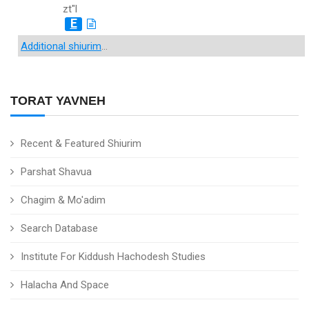
zt"l
E
Additional shiurim
...
TORAT YAVNEH
Recent & Featured Shiurim
Parshat Shavua
Chagim & Mo'adim
Search Database
Institute For Kiddush Hachodesh Studies
Halacha And Space