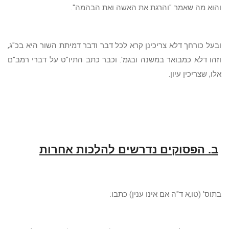
והוא מה שאמר "והרגת את האשה ואת הבהמה".
ובעל כורחך דלא צריכינן קרא לכל דבר ודבר דמיתת השור היא בכ"ג,
וזהו דלא כמבואר במשנה ובגמ'. וכבר כתב התיו"ט על דברי רמב"ם
אלו, שצריכין עיון.
ב. הפסוקים נדרשים להלכות אחרות
בתוס' (טו,א ד"ה אם אינו ענין) כתבו: