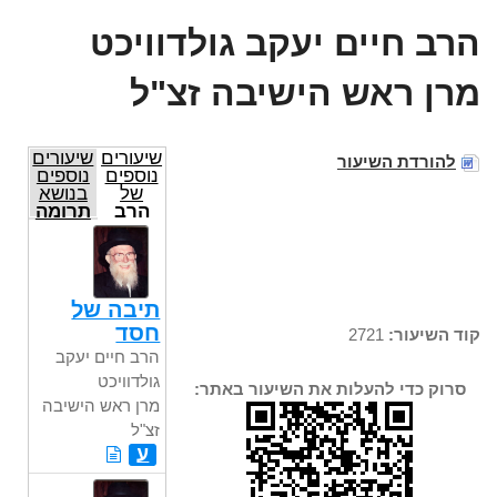
הרב חיים יעקב גולדוויכט
מרן ראש הישיבה זצ"ל
שיעורים
שיעורים
להורדת השיעור
נוספים
נוספים
של
בנושא
הרב
תרומה
חיים
יעקב
גולדוויכט
מרן
ראש
תיבה של
הישיבה
חסד
קוד השיעור:
2721
זצ"ל
הרב חיים יעקב
גולדוויכט
סרוק כדי להעלות את השיעור באתר:
מרן ראש הישיבה
זצ"ל
ע