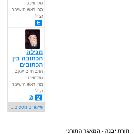
גולדוויכט
מרן ראש הישיבה
זצ"ל
E
מגילה
הכתובה בין
הכתובים
הרב חיים יעקב
גולדוויכט
מרן ראש הישיבה
זצ"ל
ע
שיעורים נוספים
...
תורת יבנה - המאגר התורני