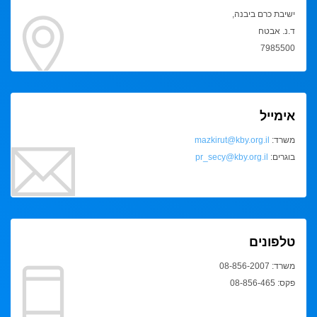
ישיבת כרם ביבנה,
ד.נ. אבטח
7985500
אימייל
משרד:
mazkirut@kby.org.il
בוגרים:
pr_secy@kby.org.il
טלפונים
משרד: 08-856-2007
פקס: 08-856-465