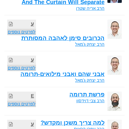
And The Curtain Will Separate
הרב אריה שטרן
ע
לפרטים נוספים
הכרובים סימן לאהבה המסותרת
הרב יצחק ג'מאל
ע
לפרטים נוספים
אבני שהם ואבני מילואים-תרומה
הרב יצחק ג'מאל
פרשת תרומה
E
הרב צבי דוידסון
לפרטים נוספים
למה צריך משכן ומקדש?
ע
הרב עמרי קראוס