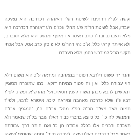
וקשה לפי"ז דהתינח לשיטת רש"י דאזהרה דכדרכה היא מאיכה
יעבדו, אבל לשיטת הר"מ פ"ג מהל' עכו"ם ה"ג דאזהרה דכדרכה היא
מלא תעבדם, ובה"ו כתב דאיסורא דמגפף ומנשק הוא מלא תעבדם,
ולא אייתר קראי כלל, א"כ נהי דהר"מ לא פוסק כרב אסי, אבל אכתי
תקשי מנ"ל למידרש כהמן מלא תעבדם.
והנה זה פשוט דלרבא דפוטר במאהבה ומיראה ע"כ הוא משום דלא
הוי עבודה כלל, ואין זה פטור ממיתה דוקא, וכמו שמוכרח מסוגיין
דמקשינן לרבא מכהן משוח לענין חטאת, ועי' מהרש"א. ופשוט לפי"ז
דבעוע"ז שלא כדרכה מאהבה ומיראה ליכא איסורא לרבא, ולפי"ז
תמוה מאד מש"כ הר"מ בפ"ג מהל' עכו"ם ה"ו, "המגפף עכו"ם
והמנשק לה כו' וכל כיוצא בדברי כבוד האלו עובר בל"ת שנאמר ולא
תעבדם ודברים אלו בכלל עבודה הן כו' ואם היתה דרך עבודתה
באחד מכל הדברים האלו ועשהו לעבדה חייב". וממה שהוסיף 'ועשהו