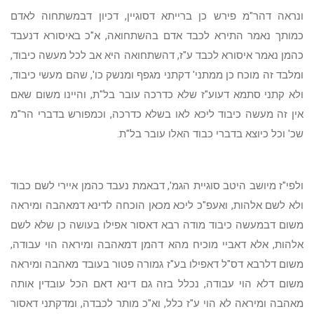
ונראה דהר"מ פירש כן ברייתא דסוגיין, דכיון דבמשתחוה לאדם
כמותך נאמר התירא לכבד אדם בהשתחואה, א"כ באיסורא דנעבד
כהמן נאמר איסורא לכבד ע"ז, דהשתחואה היא אב לכל מעשה כיבוד,
ומלבד זה מוכח כן ממתני' דקתני מגפף ומנשק כו', שהם מעשי כיבוד,
ולא קתני סתמא דעוע"ז שלא כדרכה עובר בל"ת, והיינו משום שאם
אין זה מעשה כיבוד ליכא לאו בשלא כדרכה, וכמפורש בדברי הר"מ
שכ' וכל כיוצא בדברי כבוד האלו עובר בל"ת.
ולפי"ז מיושב היטב סוגיית הגמ', דבאמת נעבד כהמן איירי לשם כבוד
ולא לשם אלהות, ואעפ"כ ליכא מכאן הוכחה לדינא דמאהבה ומיראה
משום דבמעשה כיבוד מודה רבא דאסור אפילו בעושה כן שלא לשם
אלהות, אלא דאביי מוכיח מהא דהמן דמאהבה ומיראה הוי עבודה,
משום דלרבא דס"ל דאפילו בע"ז גמורה פטור בעובד מאהבה ומיראה
משום דלא הוי עבודה, נכלל בזה גם דינא דאם הכל עובדין אותה
מאהבה ומיראה לא הוי ע"ז כלל, וא"כ מותר לכבדה, ומדקתני דאסור