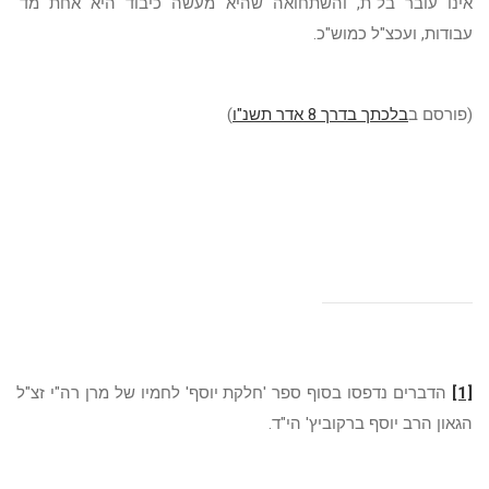
אינו עובר בל"ת, והשתחואה שהיא מעשה כיבוד היא אחת מד'
עבודות, ועכצ"ל כמוש"כ.
(פורסם ב
בלכתך בדרך 8 אדר תשנ"ו
)
[1]
הדברים נדפסו בסוף ספר 'חלקת יוסף' לחמיו של מרן רה"י זצ"ל
הגאון הרב יוסף ברקוביץ' הי"ד.