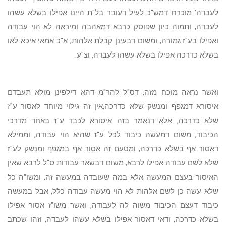
לעבדה' מוכרח דמש"כ לעיל דעובר בל"ת היינו אפילו בשלא עשהו
לעבדה, ותמוה כיון שפוסק כרבא דמאהבה ומיראה לא הוי עבודה
ואפילו בע"ז גמורה, ומשום דבעינן קבלת אלהות, א"כ אמאי איכא לאו
בשלא כדרכה אפילו בשלא עשהו לעבדה, וצ"ע.
ואשר נראה מוכח מזה, דס"ל להר"מ דהא דילפינן מולא תעבדם
איסורא דמגפף ומנשק שלא כדרכה,אין זה גילוי מיוחד לאסור ע"ז
שלא כדרכה, אלא דנאמר בזה איסורא לכבד ע"ז באחד מדרכי
הכיבוד, משום דמעשה כיבוד לכל ע"ז שהיא הוי עבודה, וממילא
דאסור אף בשלא כדרכה, ומטעם זה אסור אף במגפף ומנשק לע"ז
שלא לשם עבודה אפילו לרבא, משום דבשאר עבודות ס"ל לרבא שאין
האיסור בעצם המעשה אלא במה שעובדה במעשה זה, ומשו"ה כל
שלא עשה כן לשם אלהות לא הוי מעשה עבודה כלל, אבל במעשה
כיבוד דעצם הכיבוד משוה לה לעבודה, ואשר משו"ז אסור אפילו
בשלא כדרכה, ודאי דאסור אפילו בשלא עשהו לעבדה, וזהו שכתב