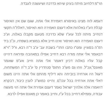
הר"מ דלחיוב מיתה בעינן שיהא כדרכה ושיעשנה לעבדה.
דוגמא לזה מצינו באיסורא דאמירת אלי אתה, שגם שם אין האיסור
קבלת הע"ז באלהות אלא דעצם האמירה הוא האיסור, דאלת"ה תקשי
דנחייב מיתה לכל עוע"ז שלא כדרכה מטעם מקבלו באלוה, וע"כ
דעצם האמירה הוא האיסור ואינו חייב אלא במוציא בשפתיו, וכ"כ ביד
רמ"ה בסוגיין. ומט"ז כתבו התו"י בשבת עב' ע"ב ד"ה רבא, וז"ל :"וי"א
דבאומר אלי אתה מודה רבא דחייב אפילו במאהבה ומיראה דהיינו
קבל עליו באלוה דכיון דאומר אלי אתה חייב אע"פ שאומר
מאונס",עכ"ל. וזהו גם מש"כ התוס' סנהדרין ס' ע"ב ד"ה המשתחוה,
דעגל היו אורחיה בזביחה והא דיליף מהתם אלי אתה היינו משום
דאלי אתה אורחיה בכל עכו"ם. והיינו כמוש"כ לענין כיבוד, דבקרא
דויאמרו אלה אלהיך ישראל נאמר דעצם אמירת אלי אתה הוי מעשה
עבודה, וממילא דחייב בכל ע"ז, וחייב באומר כן מאונס אפילו לרבא.