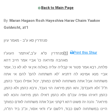
Back to Main Page
By:
Maran Hagaon Rosh Hayeshiva Harav Chaim Yaakov
Goldvicht, zt"l
סנהדרין סא ע"ב - מאמר עיון
Print this Shiur
[1]
סנהדרין ס"א ע"ב,"איתמר העוע"ז
מאהבה ומיראה כו' אביי אמר חייב דהא
פלחה, רבא אמר פטור אי קבליה עליה באלוה אין אי לא לא כו', אמר
אביי מנא אמינא לה דתניא 'לא תשתחוה להם' להם אי אתה
משתחוה אבל אתה משתחוה לאדם כמותך, יכול אפילו נעבד כהמן,
ת"ל 'ולא תעבדם', והא המן מיראה הוי נעבד, ורבא כהמן ולא כהמן,
כהמן דאיהו גופיה עכו"ם ולא כהמן דאילו המן מיראה והכא לאו
מיראה". והנה זה פשוט דהא דקתני אבל אתה משתחוה לאדם כמותך
היינו במשתחוה לשם כבוד, דלשם ע"ז ודאי אסור, וכ"כ ביד רמ"ה,