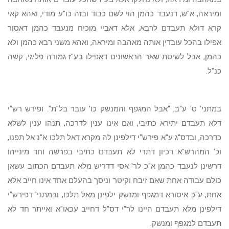
ומיראה, א"ש, דנעבד כהמן הוי לשם כבוד ובזה כו"ע מודי, ואהא קאי
קרא דולא תעבדם לרבא, אלא דאביי מוכיח מנעבד כהמן דאסור
אפילו בהכל עובדין אותה מאהבה ומיראה, ואהא משני רבא כהמן ולא
כהמן, אבל לשיטת שאר הראשונים דאפילו בע"ז גמורה פליגי, קשה
כנ"ל.
במתני' ס' ע"ב, "אבל המגפף והמנשק כו' עובר בל"ת". ופירש רש"י
דלא תעבדם יתירא כתיבי, ואם אינו ענין לדרכה, תנהו ענין לשלא
כדרכה, ובדס"ג ע"א פירש"י דילפינן לה מקרא דאל תלכו א"נ אל תפנו,
וכ' המהרש"א דכיון דתרי לא תעבדם כתיבי בפרשה וחד מינייהו
דרשינן לנעבד כהמן א"כ לר' אסי דדריש מלא תעבדם הכתוב עשאן
כולם עבודה אחת שאם זיבח וקיטר וניסך בהעלם אחד אינו חייב אלא
אחת, ע"כ איסורא דמגפף ומנשק ילפינן מאל תלכו, ובמתני' דפירש"י
דילפינן מלא תעבדם היינו לר"י דס"ל דחייב עכאו"א ואייתר חד לא
תעבדם למגפף ומנשק.