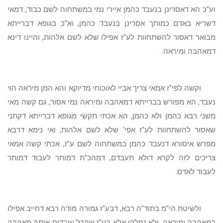
וע"כ הא דאסרינן בנעבד כהמן איירי נמי במשתחוה לשם כבוד, דמאי
דשריא באדם כמותך אסרינן בנעבד כהמן, וא"כ בגופא דברייתא
מבואר דאסור להשתחוות לע"ז אפילו שלא לשם אלהות, והיינו דינא
דמאהבה ומיראה.
וקשה לפי"ז אמאי צריך אביי לאוכוחי מדיוקא והא המן מיראה הוי
נעבד, הא מפורש בברייתא דמאהבה ומיראה נמי אסור, גם קשה מאי
משני רבא כהמן ולא כהמן, הא אכתי תקשי מגופא דברייתא דקתני
שאסור להשתחוות לע"ז אפי' שלא לשם אלהות, ואי נימא דרבא
מפרש איסורא דנעבד כהמן במשתחוה לשם ע"ז, אכתי קשה אמאי
צריכים לזה לקרא דולא תעבדם, דמהכ"ת דמותר לעבוד דמותר
לעבוד לאדם.
ולשיטת הי"מ בתוד"ה רבא, דבע"ז גמורה מודה רבא דחייב אפילו
במאהבה ומיראה, ולא נחלקו אלא בע"ז שהכל עובדים אותה מאהבה