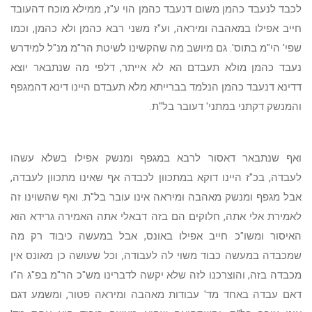
לכבד לנעבד כהמן משום דנעבד כהמן הוי ע"ז, ממילא מוכח דהעובד
חייב אפילו במאהבה ומיראה, וע"ז משני רבא כהמן ולא כהמן, וכמו
שפי' הי"מ בתוס'. גם מיושב מה שהקשינו לשיטת הר"מ מנ"ל למידרש
נעבד כהמן מולא תעבדם הא לא אייתר, דלפי מה שנתבאר יוצא
דדינא דנעבד כהמן הנלמד בברייתא מלא תעבדם היינו דינא דהמגפף
והמנשק דקתני במתני' דעובר בל"ת.
ואף שנתבאר דאסור לרבא במגפף ומנשק אפילו בשלא עשהו
לעבדה, בכ"ז היינו דוקא במתכוון לכבדה אף שאינו מתכוון לעבדה,
אבל מגפף ומנשק מאהבה ומיראה אינו עובר בל"ת. ואף שהשוינו זה
לאמירת אלי אתה, חלוקים הם בזה דבאלי אתה האמירה גרידא הוא
האיסור ומשו"כ חייב אפילו באונס, אבל במעשה כיבוד רק מה
שמכבדה במעשה כבוד משוי לה לעבודה, וכל שעושה כן מאונס אין
מכבדה בזה, והוצרכנו לזה שלא יקשה לדברינו מש"כ הר"מ בפ"ג ה"ו
דאם עבדה באחד מד' עבודות מאהבה ומיראה פטור, ומשמע דגם