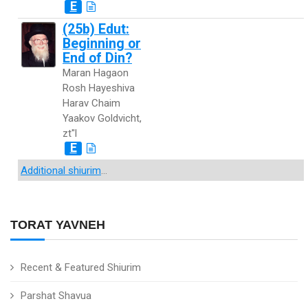
E
(25b) Edut:
Beginning or
End of Din?
Maran Hagaon
Rosh Hayeshiva
Harav Chaim
Yaakov Goldvicht,
zt"l
E
Additional shiurim
...
TORAT YAVNEH
Recent & Featured Shiurim
Parshat Shavua