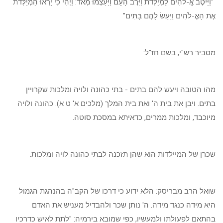
"וַיֵּיטֶב אֱ-לֹהִים לַמְיַלְּדֹת וַיִּרֶב הָעָם וַיַּעַצְמוּ מְאֹד: וַיְהִי כִּי יָרְאוּ הַמְיַלְּדֹת
אֶת הָאֱ-לֹהִים וַיַּעַשׂ לָהֶם בָּתִּים"
מסביר רש"י, בשם חז"ל:
מהו הטובה ויעש להם בתים - בתי כהונה ולויה ומלכות שקרויין
בתים. ויבן את בית ה' ואת בית המלך (מלכים א' ט א). כהונה ולויה
מיוכבד, ומלכות ממרים, כדאיתא במסכת סוטה.
שכרן של המיילדות הוא שהן תזכנה לבתי כהונה לויה ומלכות.
שואל הרב מבריסק: הלא ידוע כי דרכו של הקב"ה בהנהגת הגמול
היא מידה כנגד מידה. ה' נותן שכר ולהבדיל מעניש את האדם
בהתאם לפעולתו ולמעשיו, כפי שמובא בירמיה: "לתת לאיש כדרכיו