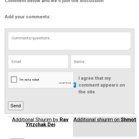
Comment below and we'll join the discussion
Add your comments:
I agree that my
comment appears on
the site
Additional Shiurim by
Rav
Additional shiurim on
Shmot
Yitzchak Dei