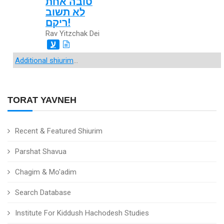
טובה אחת
לא תשוב
ריקם!
Rav Yitzchak Dei
ע
Additional shiurim
...
TORAT YAVNEH
Recent & Featured Shiurim
Parshat Shavua
Chagim & Mo'adim
Search Database
Institute For Kiddush Hachodesh Studies