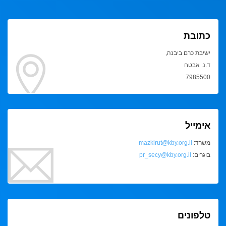
כתובת
ישיבת כרם ביבנה,
ד.נ. אבטח
7985500
אימייל
משרד:
mazkirut@kby.org.il
בוגרים:
pr_secy@kby.org.il
טלפונים