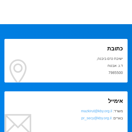
כתובת
ישיבת כרם ביבנה,
ד.נ. אבטח
7985500
אימייל
משרד:
mazkirut@kby.org.il
בוגרים:
pr_secy@kby.org.il