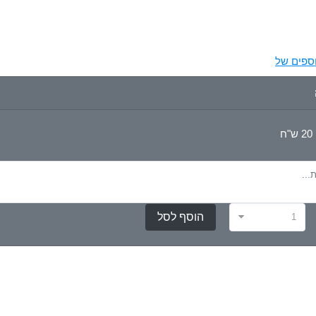
ספים של
20 ש"ח
1