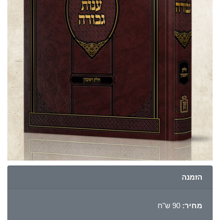
הזמנה
מחיר:
90 ש"ח