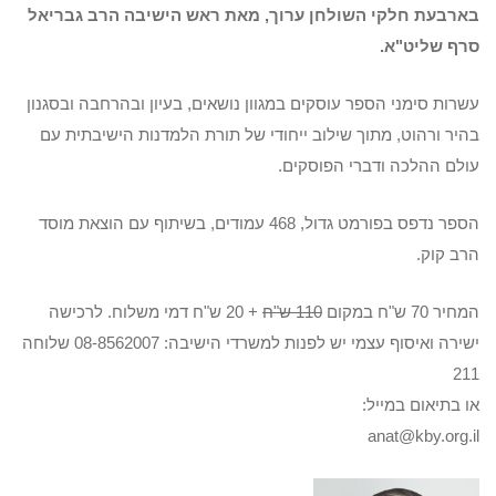
בארבעת חלקי השולחן ערוך, מאת ראש הישיבה הרב גבריאל
סרף שליט"א.
עשרות סימני הספר עוסקים במגוון נושאים, בעיון ובהרחבה ובסגנון
בהיר ורהוט, מתוך שילוב ייחודי של תורת הלמדנות הישיבתית עם
עולם ההלכה ודברי הפוסקים.
הספר נדפס בפורמט גדול, 468 עמודים, בשיתוף עם הוצאת מוסד
הרב קוק.
המחיר 70 ש"ח במקום
110 ש"ח
+ 20 ש"ח דמי משלוח. לרכישה
ישירה ואיסוף עצמי יש לפנות למשרדי הישיבה: 08-8562007 שלוחה
211
או בתיאום במייל:
anat@kby.org.il