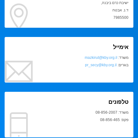
ישיבת כרם ביבנה,
ד.נ. אבטח
7985500
אימייל
משרד:
mazkirut@kby.org.il
בוגרים:
pr_secy@kby.org.il
טלפונים
משרד: 08-856-2007
פקס: 08-856-465