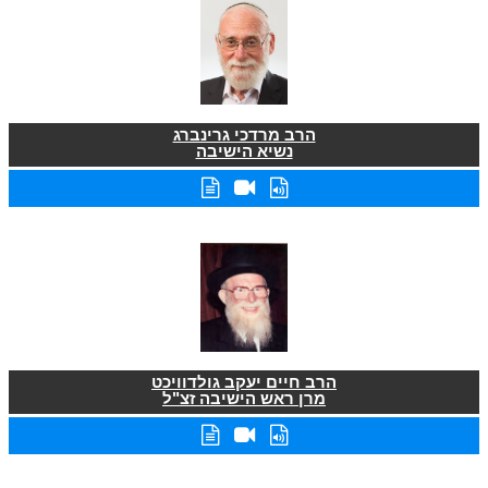
הרב מרדכי גרינברג
נשיא הישיבה
הרב חיים יעקב גולדוויכט
מרן ראש הישיבה זצ"ל