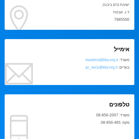
ישיבת כרם ביבנה,
ד.נ. אבטח
7985500
אימייל
משרד:
mazkirut@kby.org.il
בוגרים:
pr_secy@kby.org.il
טלפונים
משרד: 08-856-2007
פקס: 08-856-465