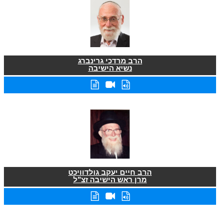
הרב מרדכי גרינברג
נשיא הישיבה
הרב חיים יעקב גולדוויכט
מרן ראש הישיבה זצ"ל