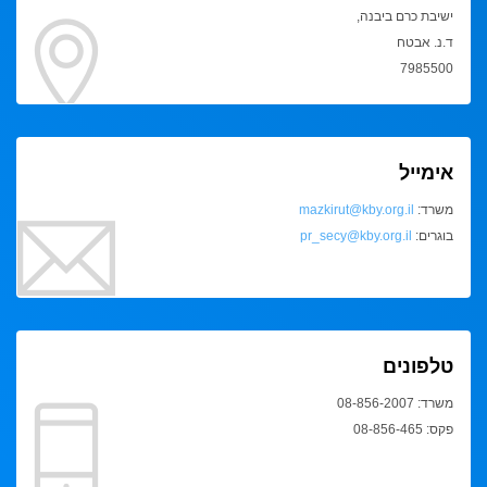
ישיבת כרם ביבנה,
ד.נ. אבטח
7985500
אימייל
משרד:
mazkirut@kby.org.il
בוגרים:
pr_secy@kby.org.il
טלפונים
משרד: 08-856-2007
פקס: 08-856-465