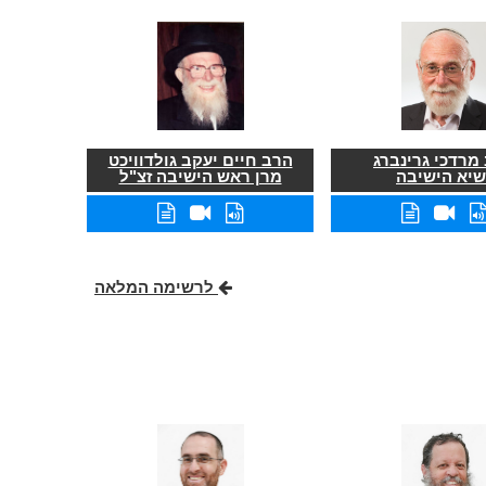
מרדכי גרינברג
הרב חיים יעקב גולדוויכט
שיא הישיבה
מרן ראש הישיבה זצ"ל
לרשימה המלאה