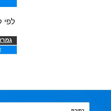
לפי ק
גמרא 
כתובת