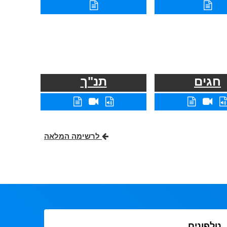
חגים
תנ"ך
לרשימה המלאה
טלפונים