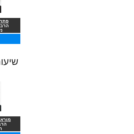
פתח 
הרב 
נ
שיעו
מורא 
הרב
ר