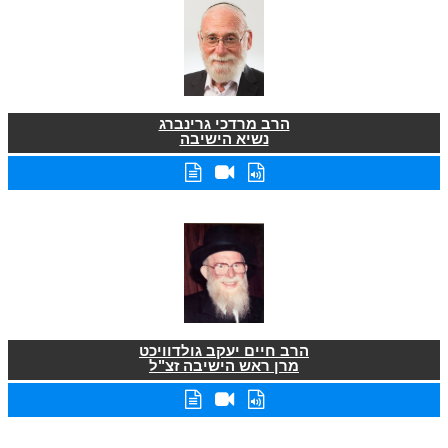
הרב מרדכי גרינברג
נשיא הישיבה
הרב חיים יעקב גולדוויכט
מרן ראש הישיבה זצ"ל