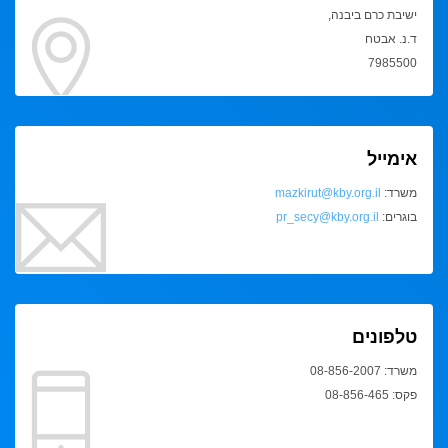
ישיבת כרם ביבנה,
ד.נ. אבטח
7985500
אימייל
משרד:
mazkirut@kby.org.il
בוגרים:
pr_secy@kby.org.il
טלפונים
משרד: 08-856-2007
פקס: 08-856-465