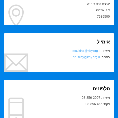
ישיבת כרם ביבנה,
ד.נ. אבטח
7985500
אימייל
משרד:
mazkirut@kby.org.il
בוגרים:
pr_secy@kby.org.il
טלפונים
משרד: 08-856-2007
פקס: 08-856-465