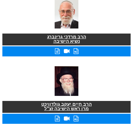
הרב מרדכי גרינברג
נשיא הישיבה
הרב חיים יעקב גולדוויכט
מרן ראש הישיבה זצ"ל