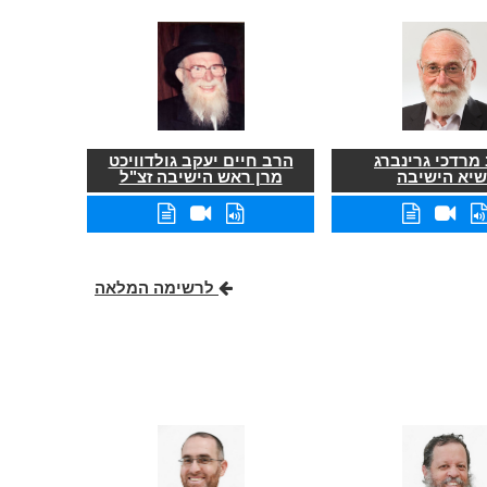
מרדכי גרינברג
הרב חיים יעקב גולדוויכט
שיא הישיבה
מרן ראש הישיבה זצ"ל
לרשימה המלאה