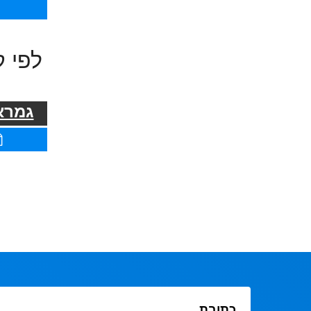
לפי ק
גמרא 
כתובת