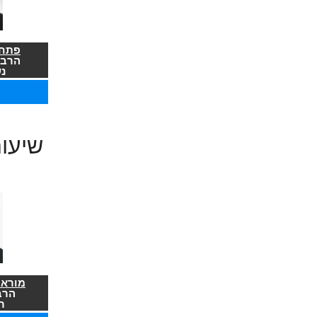
פתח 
הרב 
נ
שיעו
מורא 
הרב
ר