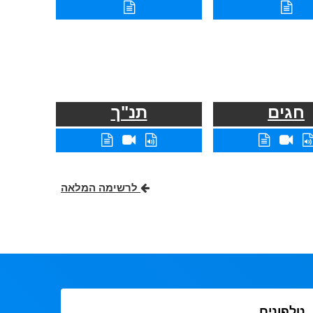
חגים
תנ"ך
לרשימה המלאה
טלפונים