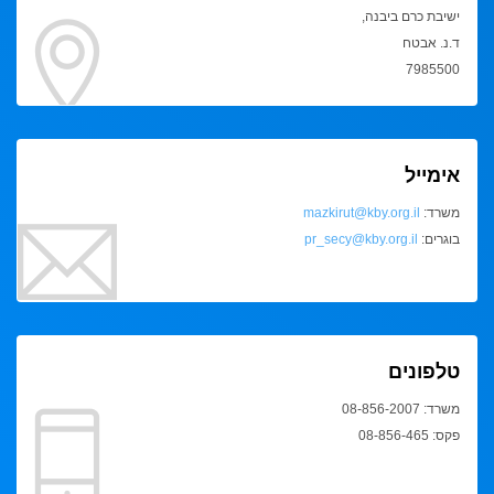
ישיבת כרם ביבנה,
ד.נ. אבטח
7985500
אימייל
משרד:
mazkirut@kby.org.il
בוגרים:
pr_secy@kby.org.il
טלפונים
משרד: 08-856-2007
פקס: 08-856-465