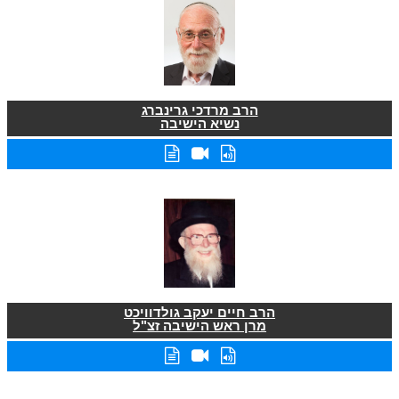
הרב מרדכי גרינברג
נשיא הישיבה
הרב חיים יעקב גולדוויכט
מרן ראש הישיבה זצ"ל