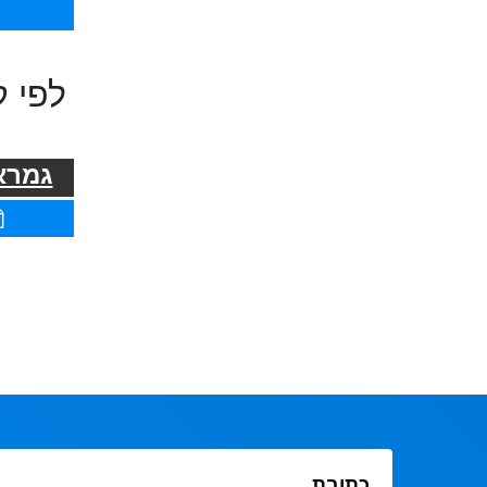
לפי ק
גמרא 
כתובת