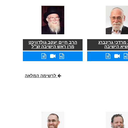
מרדכי גרינברג
הרב חיים יעקב גולדוויכט
שיא הישיבה
מרן ראש הישיבה זצ"ל
לרשימה המלאה