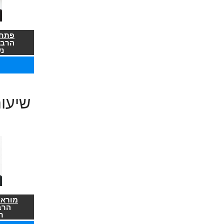
פתח 
הרב 
נ
שיעו
מורא 
הרב
ר