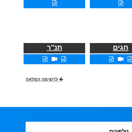
חגים
תנ"ך
לרשימה המלאה
טלפונים