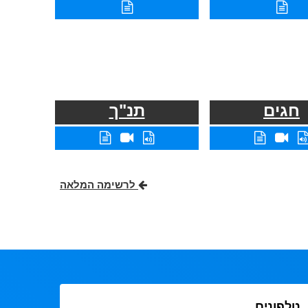
חגים
תנ"ך
לרשימה המלאה
טלפונים