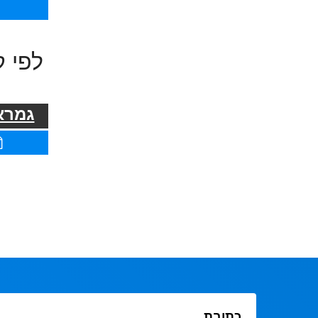
לפי ק
גמרא 
כתובת