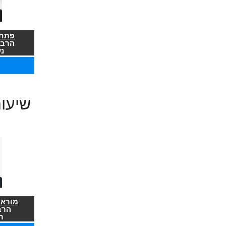
פתח 
הרב 
נ
שיעו
מורא 
הרב
ר