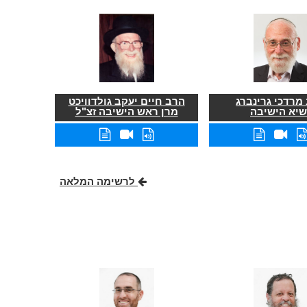
מרדכי גרינברג
הרב חיים יעקב גולדוויכט
שיא הישיבה
מרן ראש הישיבה זצ"ל
לרשימה המלאה