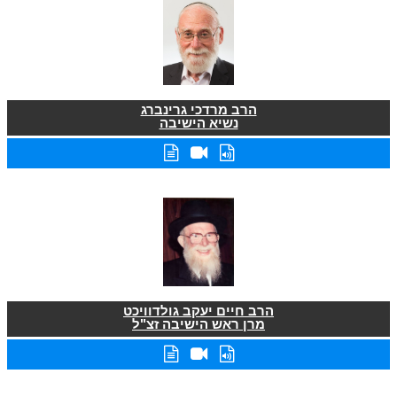
הרב מרדכי גרינברג
נשיא הישיבה
הרב חיים יעקב גולדוויכט
מרן ראש הישיבה זצ"ל