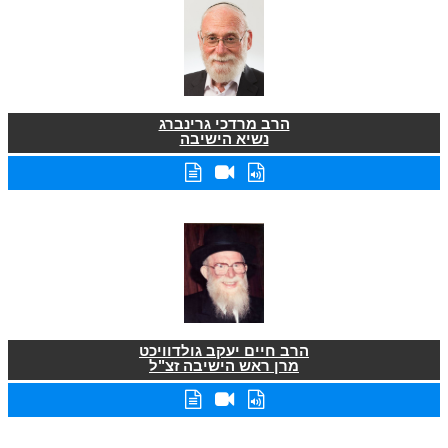
הרב מרדכי גרינברג
נשיא הישיבה
הרב חיים יעקב גולדוויכט
מרן ראש הישיבה זצ"ל