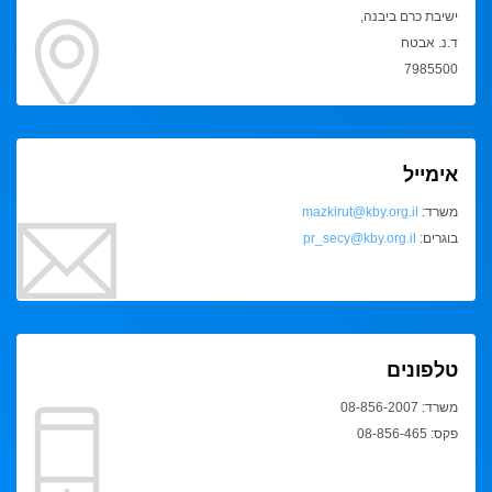
ישיבת כרם ביבנה,
ד.נ. אבטח
7985500
אימייל
משרד:
mazkirut@kby.org.il
בוגרים:
pr_secy@kby.org.il
טלפונים
משרד: 08-856-2007
פקס: 08-856-465