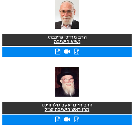
הרב מרדכי גרינברג
נשיא הישיבה
הרב חיים יעקב גולדוויכט
מרן ראש הישיבה זצ"ל