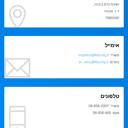
ישיבת כרם ביבנה,
ד.נ. אבטח
7985500
אימייל
משרד:
mazkirut@kby.org.il
בוגרים:
pr_secy@kby.org.il
טלפונים
משרד: 08-856-2007
פקס: 08-856-465