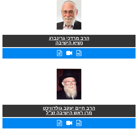
הרב מרדכי גרינברג
נשיא הישיבה
הרב חיים יעקב גולדוויכט
מרן ראש הישיבה זצ"ל