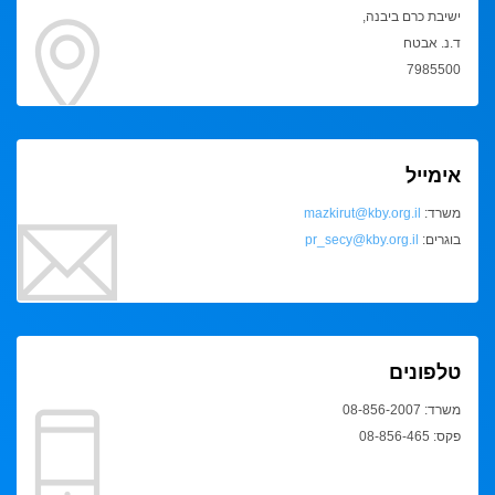
ישיבת כרם ביבנה,
ד.נ. אבטח
7985500
אימייל
משרד:
mazkirut@kby.org.il
בוגרים:
pr_secy@kby.org.il
טלפונים
משרד: 08-856-2007
פקס: 08-856-465