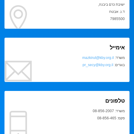
ישיבת כרם ביבנה,
ד.נ. אבטח
7985500
אימייל
משרד:
mazkirut@kby.org.il
בוגרים:
pr_secy@kby.org.il
טלפונים
משרד: 08-856-2007
פקס: 08-856-465