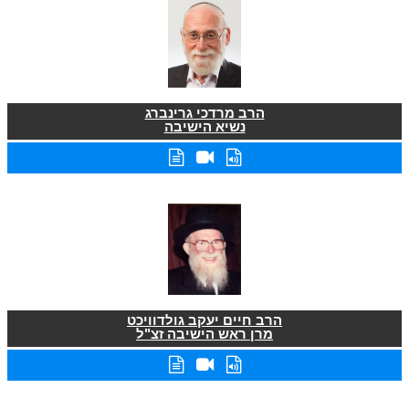
הרב מרדכי גרינברג
נשיא הישיבה
הרב חיים יעקב גולדוויכט
מרן ראש הישיבה זצ"ל