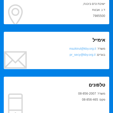
ישיבת כרם ביבנה,
ד.נ. אבטח
7985500
אימייל
משרד:
mazkirut@kby.org.il
בוגרים:
pr_secy@kby.org.il
טלפונים
משרד: 08-856-2007
פקס: 08-856-465