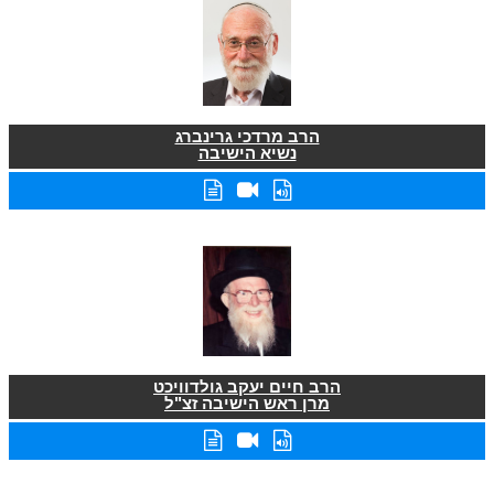
הרב מרדכי גרינברג
נשיא הישיבה
הרב חיים יעקב גולדוויכט
מרן ראש הישיבה זצ"ל