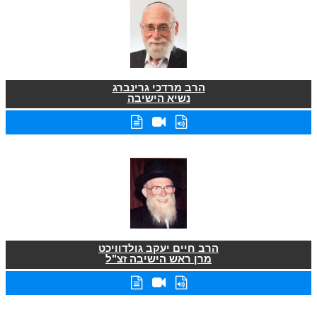
הרב מרדכי גרינברג
נשיא הישיבה
הרב חיים יעקב גולדוויכט
מרן ראש הישיבה זצ"ל