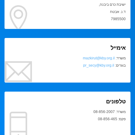
ישיבת כרם ביבנה,
ד.נ. אבטח
7985500
אימייל
משרד:
mazkirut@kby.org.il
בוגרים:
pr_secy@kby.org.il
טלפונים
משרד: 08-856-2007
פקס: 08-856-465