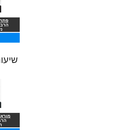
פתח 
הרב 
נ
שיעו
מורא 
הרב
ר