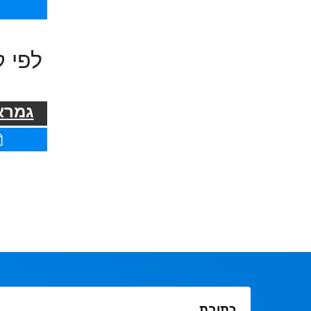
לפי ק
גמרא 
כתובת