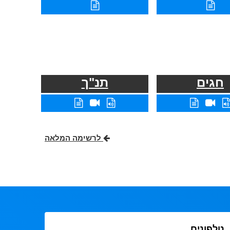
חגים
תנ"ך
לרשימה המלאה
טלפונים