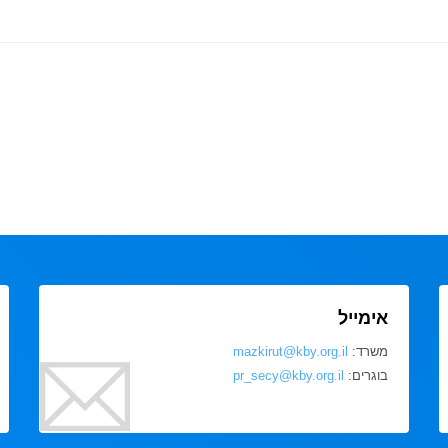
אימייל
משרד:
mazkirut@kby.org.il
בוגרים:
pr_secy@kby.org.il