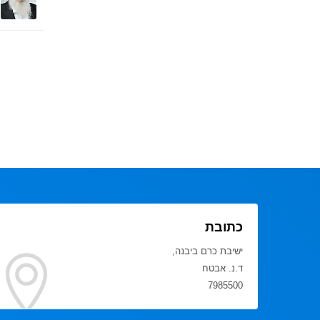
כתובת
ישיבת כרם ביבנה,
ד.נ. אבטח
7985500