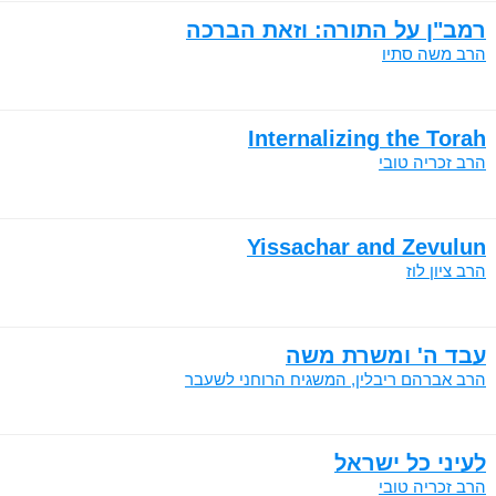
רמב"ן על התורה: וזאת הברכה
הרב משה סתיו
Internalizing the Torah
הרב זכריה טובי
Yissachar and Zevulun
הרב ציון לוז
עבד ה' ומשרת משה
הרב אברהם ריבלין, המשגיח הרוחני לשעבר
לעיני כל ישראל
הרב זכריה טובי