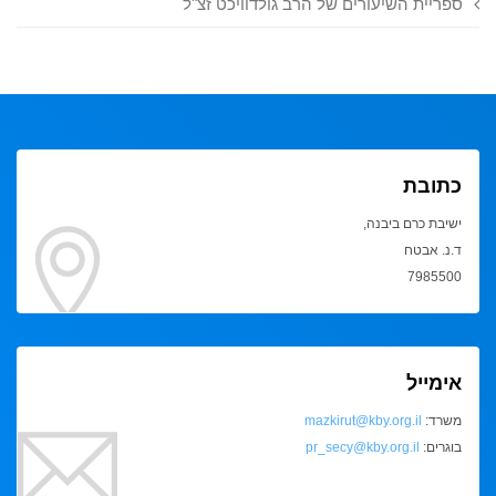
ספריית השיעורים של הרב גולדוויכט זצ"ל
כתובת
ישיבת כרם ביבנה,
ד.נ. אבטח
7985500
אימייל
משרד:
mazkirut@kby.org.il
בוגרים:
pr_secy@kby.org.il