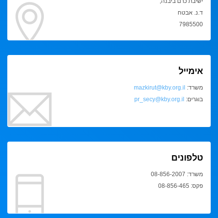
ישיבת כרם ביבנה,
ד.נ. אבטח
7985500
אימייל
משרד:
mazkirut@kby.org.il
בוגרים:
pr_secy@kby.org.il
טלפונים
משרד: 08-856-2007
פקס: 08-856-465