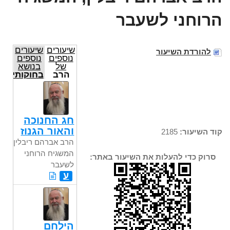
הרוחני לשעבר
שיעורים
שיעורים
להורדת השיעור
נוספים
נוספים
של
בנושא
הרב
בחוקותי
אברהם
ריבלין,
המשגיח
הרוחני
לשעבר
חג החנוכה
והאור הגנוז
קוד השיעור:
2185
הרב אברהם ריבלין,
המשגיח הרוחני
סרוק כדי להעלות את השיעור באתר:
לשעבר
ע
הילחם