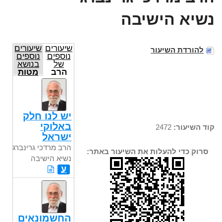
נשיא הישיבה
שיעורים
שיעורים
להורדת השיעור
נוספים
נוספים
של
בנושא
הרב
מטות
מרדכי
גרינברג
נשיא
הישיבה
יש לנו חלק
באלוקי
קוד השיעור:
2472
ישראל
הרב מרדכי גרינברג
סרוק כדי להעלות את השיעור באתר:
נשיא הישיבה
ע
החשמונאים