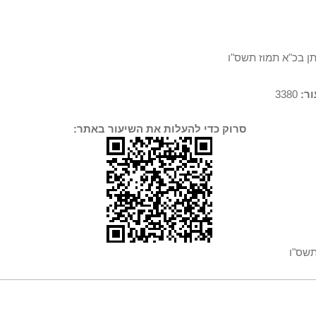
תן בכ"א תמוז תשס"ו
ר:
3380
סרוק כדי להעלות את השיעור באתר:
תשס"ו