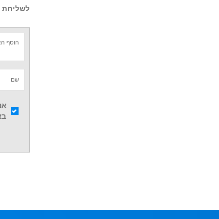
לשליחת ש
אנ
בא