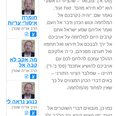
(פס' א'). ומבואר – שהציווי הראשוני
הוא "לא תירא מהם". זאת ועוד,
נאמר שם: "והיה כקרבכם אל
חומרת
איסורי עריות
המלחמה ונגש הכהן ודִבר אל העם,
הרב אריה שטרן
ואמר אליהם שמע ישראל אתם
ע
קרבים היום למלחמה על אויביכם
אל ירך לבבכם אל תיראו ואל תחפזו
ואל תערצו מפניהם, כי ה' אלקיכם
ההולך עמכם להלחם לכם עם
מה אקב לא
קבה אל
אויביכם להושיע אתכם" (פס' ב'-ד').
הרב אריה שטרן
דהיינו – שמלבד הציווי התורני –
ע
באים דברי הכהן המצווים על כך
שאין לפחוד מהמלחמה.
כנגע נראה לי
הרב אריה שטרן
כמו כן, מובאים דברי השוטרים אל
ע
העם: "מי האיש הירא ורך הלבב ילך