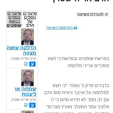
שיעורים
שיעורים
להורדת השיעור
נוספים
נוספים
של
בנושא
הרב
שופטים
להדפסת השיעור
אריה
שטרן
הדלקה עושה
מצווה
בפרשת שופטים ובפרשת כי תצא
הרב אריה שטרן
ע
מוזכרים ענייני מלחמה.
בדברים פרק כ' נאמר: "כי תצא
שמחה או
למלחמה על אויבך וראית סוס ורכב
ליצנות
עם רב ממך לא תירא מהם כי ה'
הרב אריה שטרן
ע
אלקיך עִמך המעלך מארץ מצרים"