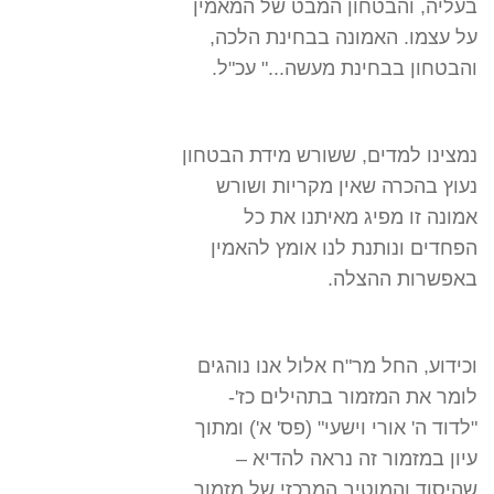
בעליה, והבטחון המבט של המאמין
על עצמו. האמונה בבחינת הלכה,
והבטחון בבחינת מעשה..." עכ"ל.
נמצינו למדים, ששורש מידת הבטחון
נעוץ בהכרה שאין מקריות ושורש
אמונה זו מפיג מאיתנו את כל
הפחדים ונותנת לנו אומץ להאמין
באפשרות ההצלה.
וכידוע, החל מר"ח אלול אנו נוהגים
לומר את המזמור בתהילים כז'-
"לדוד ה' אורי וישעי" (פס' א') ומתוך
עיון במזמור זה נראה להדיא –
שהיסוד והמוטיב המרכזי של מזמור