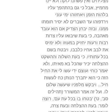
מצליחים ואין פשתנו לוקה ולא יינו
מחמיץ, אבל כי גם בהתהפך עליו
בלהות הזמן ויאחזוהו ימי עוני
וירדפוהו עד השברים לא יסיר תומתו
ממנו. ובזה יבחן הצדיק אם הוא עובד
מאהבה, כי בעת שיבואו עליו צרות
רבות ורעות יחזיק במעוזו ולא ימיס
את לבב אחיו כלבבו, ויבטח בשם
בכל עתותיו. כי בעת השלוה וההשקט
ההצלחה יכיר שהכל בא מאיתו, ולא
יאמר כוחי ועוצם ידי עשו לי את החיל
הזה כי הוא יתברך הנותן כח לעשות
חיל... ויבקש מלפניו שיעשה שלום
לו. ועל זה אמר המשורר (תהילים
סב', ט') 'בטחו בו בכל עת עם', רוצה
לומר: בעת ההצלחה ובעת צרה,