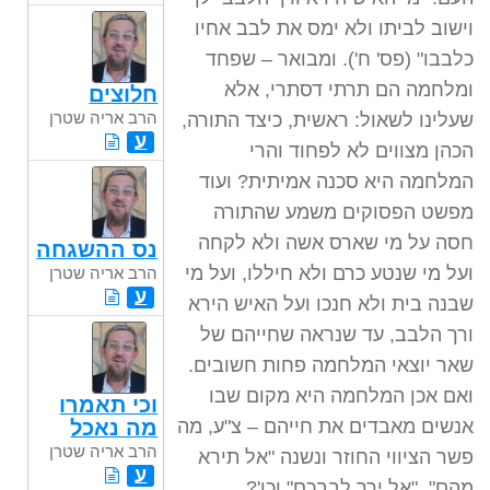
וישוב לביתו ולא ימס את לבב אחיו
כלבבו" (פס' ח'). ומבואר – שפחד
ומלחמה הם תרתי דסתרי, אלא
חלוצים
הרב אריה שטרן
שעלינו לשאול: ראשית, כיצד התורה,
ע
הכהן מצווים לא לפחוד והרי
המלחמה היא סכנה אמיתית? ועוד
מפשט הפסוקים משמע שהתורה
חסה על מי שארס אשה ולא לקחה
נס ההשגחה
ועל מי שנטע כרם ולא חיללו, ועל מי
הרב אריה שטרן
ע
שבנה בית ולא חנכו ועל האיש הירא
ורך הלבב, עד שנראה שחייהם של
שאר יוצאי המלחמה פחות חשובים.
ואם אכן המלחמה היא מקום שבו
וכי תאמרו
אנשים מאבדים את חייהם – צ"ע, מה
מה נאכל
הרב אריה שטרן
פשר הציווי החוזר ונשנה "אל תירא
ע
מהם", "אל ירך לבבכם" וכו'?