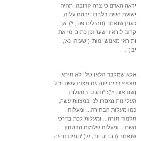
יראה האדם כי צרה קרובה, תהיה
ישועת השם בלבבו ויבטח עליה,
כענין שנאמר (תהילים פה', י') 'אך
קרוב ליראיו ישעו' וכן כתוב 'מי את
ותיראי מאנוש ימות' (ישעיהו נא',
יב')".
אלא שמלבד הלאו של "לא תירא"
מוסיף רבינו יונה גם מצות עשה וז"ל
(שם אות יז'): "ודע כי המעלות
העליונות נמסרו לנו במצוות עשה,
כמו מעלות הבחירה... ומעלות
תלמוד תורה... ומעלות לכת בדרכי
השם... ומעלות שלמות הבטחון
שנאמר (דברים יח', יג') 'תמים תהיה