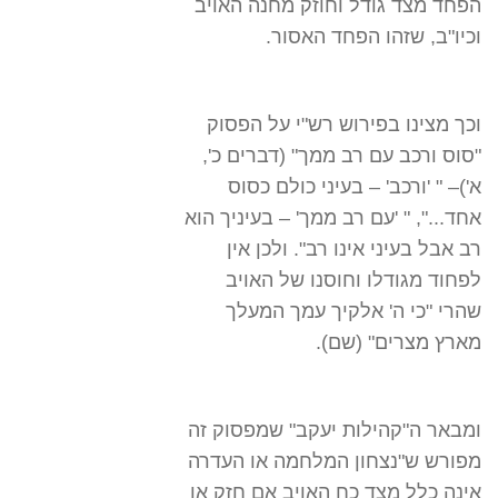
הפחד מצד גודל וחוזק מחנה האויב
וכיו"ב, שזהו הפחד האסור.
וכך מצינו בפירוש רש"י על הפסוק
"סוס ורכב עם רב ממך" (דברים כ',
א')– " 'ורכב' – בעיני כולם כסוס
אחד...", " 'עם רב ממך' – בעיניך הוא
רב אבל בעיני אינו רב". ולכן אין
לפחוד מגודלו וחוסנו של האויב
שהרי "כי ה' אלקיך עמך המעלך
מארץ מצרים" (שם).
ומבאר ה"קהילות יעקב" שמפסוק זה
מפורש ש"נצחון המלחמה או העדרה
אינה כלל מצד כח האויב אם חזק או