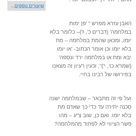
שיעורים נוספים
...
האבן עזרא מפרש " 'פן ימות
במלחמה' (דברים כ', ז')– כלומר בלא
יומו, ומכאן שהמת במלחמה – מת
בלא יומו וכן אומר הכתוב- 'או יומו
יבא ומת או במלחמה ירד ונספה'
(שמו"א כו', י')", וכעין רעיון זה מצאנו
בפירושו של רבינו בחיי.
ועל פי זה מתבאר – שבמלחמה ישנה
סכנה יתירה עד כדי כך שאדם מת
בלא יומו. ואם כן, שוב צ"ע – מהו
פשר הציווי לא לפחוד מהמלחמה?