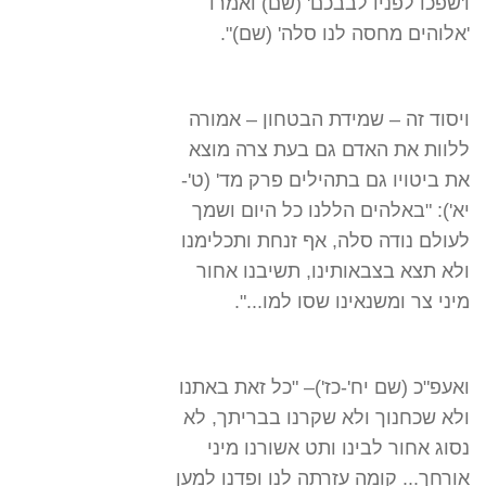
ו'שפכו לפניו לבבכם' (שם) ואמרו
'אלוהים מחסה לנו סלה' (שם)".
ויסוד זה – שמידת הבטחון – אמורה
ללוות את האדם גם בעת צרה מוצא
את ביטויו גם בתהילים פרק מד' (ט'-
יא'): "באלהים הללנו כל היום ושמך
לעולם נודה סלה, אף זנחת ותכלימנו
ולא תצא בצבאותינו, תשיבנו אחור
מיני צר ומשנאינו שסו למו...".
ואעפ"כ (שם יח'-כז')– "כל זאת באתנו
ולא שכחנוך ולא שקרנו בבריתך, לא
נסוג אחור לבינו ותט אשורנו מיני
אורחך... קומה עזרתה לנו ופדנו למען