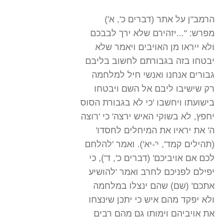
הרמב"ן על אתר (דברים כ', א')
מפרש: "...יזהירם שלא ירך לבבכם
ולא ייראו מן האויבים ויאמר שלא
יבטחו בזה בגבורתם לחשוב בליבם
גבורים אנחנו ואנשי חיל למלחמה
רק שישיבו ליבם אל השם ויבטחו
בישועתו ויחשבו 'כי לא בגבורת הסוס
יחפץ, לא בשוקי האיש ירצה' כי 'רוצה
ה' את יראיו את המיחלים לחסדו'
(תהילים קמד', י'-יא'). ואמר 'להלחם
לכם אם אויביכם' (דברים כ', ד'), כי
יפילם לפניכם לחרב ואמר 'להושיע
אתכם' (שם) שהם ינצלו במלחמה
ולא יפקד מהם איש כי יתכן שינצחו
את אויביהם וימותו גם מהם רבים