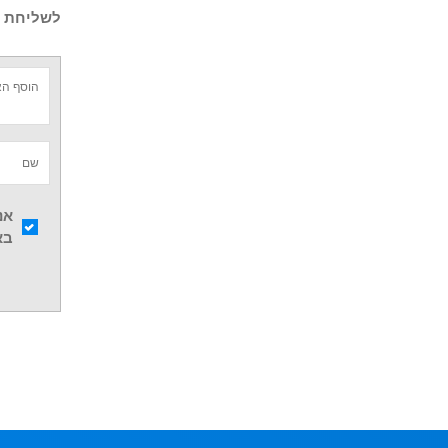
לשליחת ש
אנ
בא