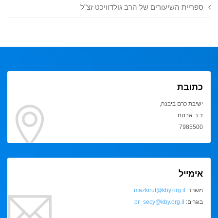
ספריית השיעורים של הרב גולדוויכט זצ"ל
כתובת
ישיבת כרם ביבנה,
ד.נ. אבטח
7985500
אימייל
משרד:
mazkirut@kby.org.il
בוגרים:
pr_secy@kby.org.il