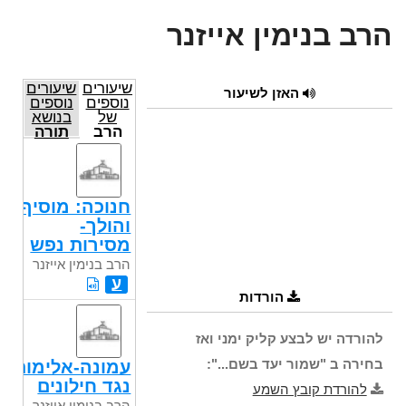
הרב בנימין אייזנר
שיעורים
שיעורים
האזן לשיעור
נוספים
נוספים
של
בנושא
הרב
תורה
בנימין
אייזנר
חנוכה: מוסיף
והולך-
מסירות נפש
הרב בנימין אייזנר
ע
הורדות
להורדה יש לבצע קליק ימני ואז
בחירה ב "שמור יעד בשם...":
עמונה-אלימות
נגד חילונים
להורדת קובץ השמע
הרב בנימין אייזנר