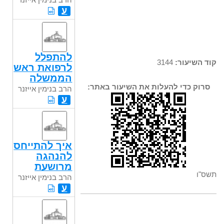
ע
להתפלל
קוד השיעור:
3144
לרפואת ראש
הממשלה
סרוק כדי להעלות את השיעור באתר:
הרב בנימין אייזנר
ע
איך להתייחס
להנהגה
מרושעת
תשס"ו
הרב בנימין אייזנר
ע