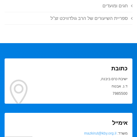
חגים ומועדים
ספריית השיעורים של הרב גולדוויכט זצ"ל
כתובת
ישיבת כרם ביבנה,
ד.נ. אבטח
7985500
אימייל
משרד:
mazkirut@kby.org.il