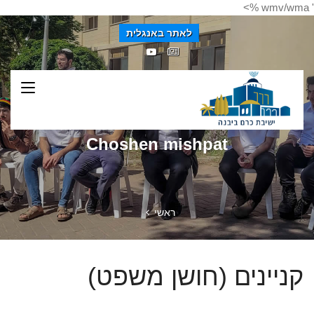
' wmv/wma %>
לאתר באנגלית
Choshen mishpat
ראשי
קניינים (חושן משפט)