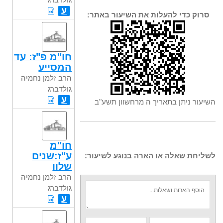
ע
סרוק כדי להעלות את השיעור באתר:
חו"מ פ"ז: עד
המסייע
הרב זלמן נחמיה
גולדברג
ע
השיעור ניתן בתאריך ה מרחשוון תשע"ב
חו"מ
ע"ז:שנים
לשליחת שאלה או הארה בנוגע לשיעור:
שלוו
הרב זלמן נחמיה
גולדברג
ע