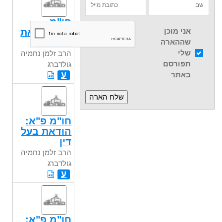
חו"מ
פ"א:הודאת
אני מוכן
עד אחד
שההארה
שלי
הרב זלמן נחמיה
תפורסם
גולדברג
ע
באתר
חו"מ פ"א:
הודאת בעל
דין
הרב זלמן נחמיה
גולדברג
ע
חו"מ פ"א: