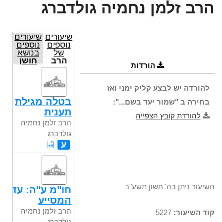
הרב זלמן נחמיה גולדברג
שיעורים
שיעורים
נוספים
נוספים
של
בנושא
הרב
חושן
הורדות
זלמן
משפט
נחמיה
גולדברג
להורדה יש לבצע קליק ימני ואז
בטלה מגילת
בחירה ב "שמור יעד בשם...":
תענית
להורדת קובץ הצפייה
הרב זלמן נחמיה
גולדברג
ע
השיעור ניתן בה' חשון תשע"ב
חו"מ ע"ה: עד
המסייע
הרב זלמן נחמיה
קוד השיעור:
5227
גולדברג