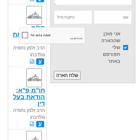
חו"מ
פ"א:הודאת
אני מוכן
עד אחד
שההארה
שלי
הרב זלמן נחמיה
תפורסם
גולדברג
ע
באתר
חו"מ פ"א:
הודאת בעל
דין
הרב זלמן נחמיה
גולדברג
ע