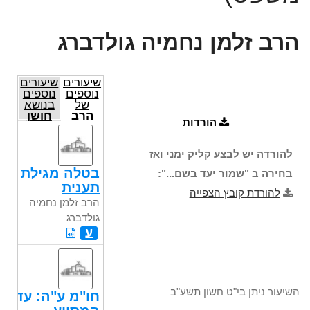
הרב זלמן נחמיה גולדברג
שיעורים
שיעורים
נוספים
נוספים
של
בנושא
הרב
חושן
הורדות
זלמן
משפט
נחמיה
גולדברג
להורדה יש לבצע קליק ימני ואז
בטלה מגילת
בחירה ב "שמור יעד בשם...":
תענית
להורדת קובץ הצפייה
הרב זלמן נחמיה
גולדברג
ע
השיעור ניתן בי"ט חשון תשע"ב
חו"מ ע"ה: עד