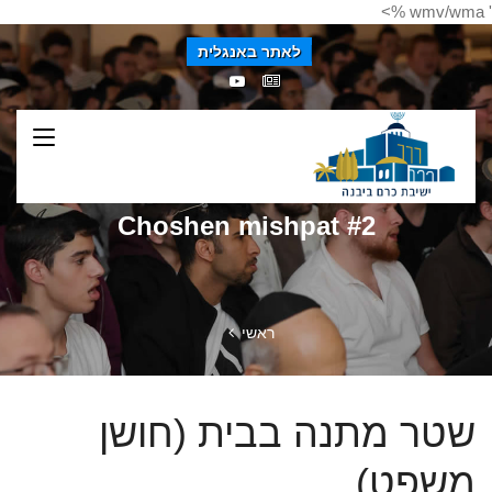
' wmv/wma %>
לאתר באנגלית
Choshen mishpat #2
ראשי
שטר מתנה בבית (חושן
משפט)