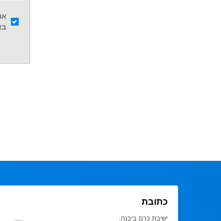
אנ
בא
כתובת
ישיבת כרם ביבנה,