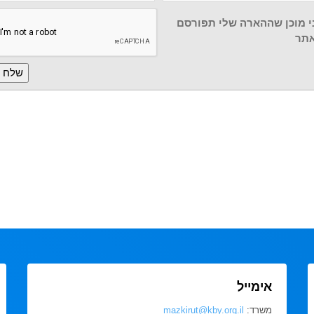
י מוכן שההארה שלי תפורסם
תר
אימייל
משרד:
mazkirut@kby.org.il