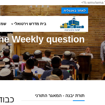
' wmv/wma %>
לאתר באנגלית
בית מדרש וירטואלי
שמי
he Weekly question
תורת יבנה - המאגר התורני
כבוד