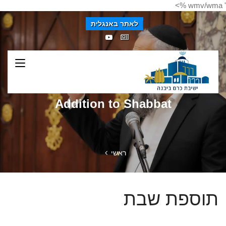
' wmv/wma %>
לאתר באנגלית
Addition to Shabbat
ראשי
תוספת שבת