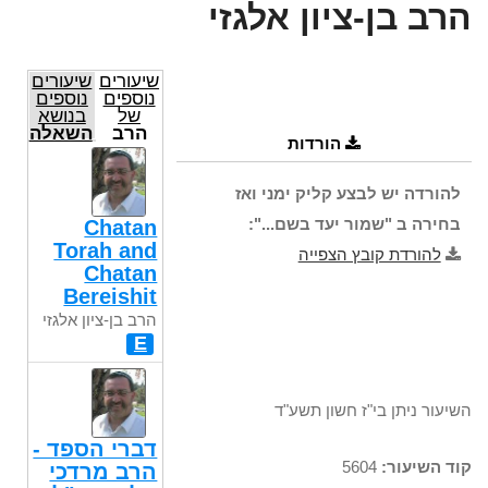
הרב בן-ציון אלגזי
שיעורים
שיעורים
נוספים
נוספים
של
בנושא
הרב
השאלה
הורדות
בן-ציון
השבועית
אלגזי
להורדה יש לבצע קליק ימני ואז
בחירה ב "שמור יעד בשם...":
Chatan
Torah and
להורדת קובץ הצפייה
Chatan
Bereishit
הרב בן-ציון אלגזי
E
השיעור ניתן בי"ז חשון תשע"ד
דברי הספד -
קוד השיעור:
5604
הרב מרדכי